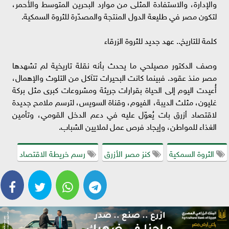
والإدارة، والاستفادة المثلى من موارد البحرين المتوسط والأحمر،
لتكون مصر في طليعة الدول المنتجة والمصدّرة للثروة السمكية.
كلمة للتاريخ.. عهد جديد للثروة الزرقاء
وصف الدكتور مصيلحي ما يحدث بأنه نقلة تاريخية لم تشهدها
مصر منذ عقود. فبينما كانت البحيرات تتآكل من التلوث والإهمال،
أُعيدت اليوم إلى الحياة بقرارات جريئة ومشروعات كبرى مثل بركة
غليون، مثلث الديبة، الفيوم، وقناة السويس، لترسم ملامح جديدة
لاقتصاد أزرق بات يُعوّل عليه في دعم الدخل القومي، وتأمين
الغذاء للمواطن، وإيجاد فرص عمل لملايين الشباب.
الثروة السمكية
كنز مصر الأزرق
رسم خريطة الاقتصاد