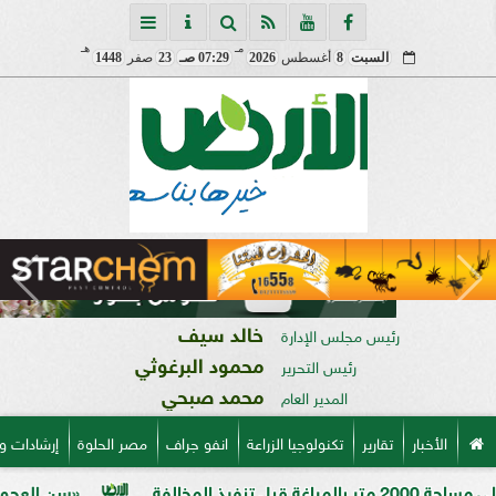
مـ
هـ
السبت
8
أغسطس
2026
07:29 صـ
23
صفر
1448
خالد سيف
رئيس مجلس الإدارة
محمود البرغوثي
رئيس التحرير
محمد صبحي
المدير العام
الأخبار
تقارير
تكنولوجيا الزراعة
انفو جراف
مصر الحلوة
إرشادات و
«سن العجوز» في الذرة الشا