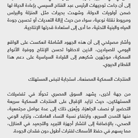
إلى أن جاءت توجيهات الرئيس عبد الفتاح السيسي بإعادة الحياة لها
ضمن أولويات الدولة. وشهدت بحيرات مثل المنزلة والبرلس
ومريوط نقلة نوعية، سواء من حيث إزالة التعديات أو تحسين جودة
المياه والبنية التحتية، ما أدى إلى استعادة قدرتها الإنتاجية.
وأشار مصيلحي إلى أن هذه الجهود الشاملة انعكست على الواقع
اليومي للصيادين، الذين لاحظوا تحسن الإنتاج ووفرة الأنواع
السمكية، موجّهين شكرهم إلى القيادة السياسية على دعم هذا
القطاع الحيوي.
المنتجات السمكية المصنعة.. استجابة لنبض المستهلك
من جهة أخرى، يشهد السوق المصري تحولًا في تفضيلات
المستهلكين، حيث تزايد الإقبال على المنتجات السمكية سريعة
التحضير أو نصف الجاهزة. ويُعزى ذلك إلى عدة عوامل مجتمعية،
منها التمدن السريع، وارتفاع نسبة النساء العاملات، وتزايد الوعي
الصحي، بالإضافة إلى انتشار أجهزة التبريد والتجميد في المنازل،
مما يسهم في حفظ الأسماك لفترات أطول دون فقدان الجودة.