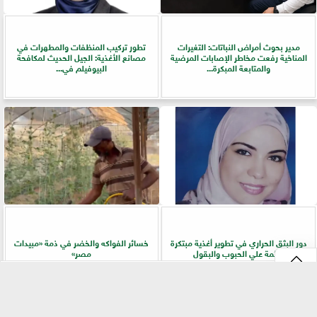
مدير بحوث أمراض النباتات: التغيرات
تطور تركيب المنظفات والمطهرات في
المناخية رفعت مخاطر الإصابات المرضية
مصانع الأغذية: الجيل الحديث لمكافحة
والمتابعة المبكرة...
البيوفيلم في...
دور البثق الحراري في تطوير أغذية مبتكرة
خسائر الفواكه والخضر في ذمة «مبيدات
قائمة علي الحبوب والبقول
مصر»
⇡