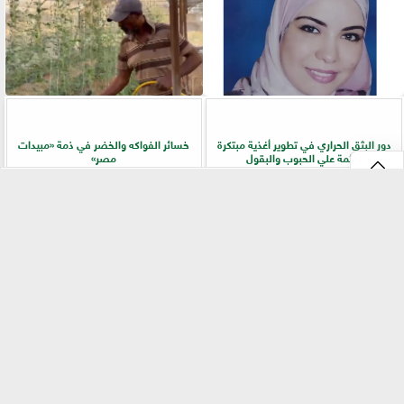
دور البثق الحراري في تطوير أغذية مبتكرة
خسائر الفواكه والخضر في ذمة «مبيدات
قائمة علي الحبوب والبقول
مصر»
⇡
الفلاح أولًا.. جولات ميدانية لرفع كفاءة
سر المحصول الوفير.. دليل الزراعة الذكية
الخدمات الزراعية بسوهاج
للخيار من تجهيز التربة إلى الحصاد