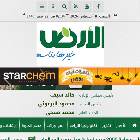
مـ
هـ
السبت
8
أغسطس
2026
02:34 صـ
22
صفر
1448
خالد سيف
رئيس مجلس الإدارة
محمود البرغوثي
رئيس التحرير
محمد صبحي
المدير العام
الأخبار
تقارير
تكنولوجيا الزراعة
انفو جراف
مصر الحلوة
إرشادات و
«سن العجوز» في الذرة ال