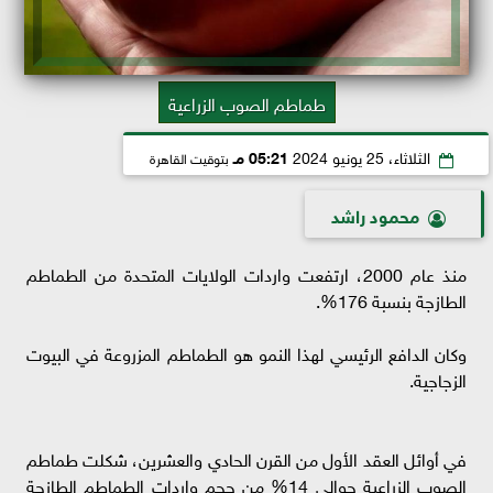
طماطم الصوب الزراعية
الثلاثاء، 25 يونيو 2024
05:21 مـ
بتوقيت القاهرة
محمود راشد
منذ عام 2000، ارتفعت واردات الولايات المتحدة من الطماطم
الطازجة بنسبة 176%.
وكان الدافع الرئيسي لهذا النمو هو الطماطم المزروعة في البيوت
الزجاجية.
في أوائل العقد الأول من القرن الحادي والعشرين، شكلت طماطم
الصوب الزراعية حوالي 14% من حجم واردات الطماطم الطازجة