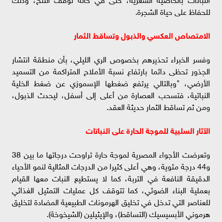
للحفاظ على حياة الشجرة.
الامتصاص العكسي والذبول وتساقط الثمار
وفسر الخبراء تحذيرهم بخصوص الري الليلي، بأن منطقة انتشار
الجذور تحظى دائما بارتفاع نسبة الأملاح المتراكمة من التسميد
الأرضي، "وبالتالي يرتفع ضغطها الإسموزي عن ضغط الخلية
النباتية، فتسحب العصارة من أعلى إلى أسفل، ليحدث الذبول،
ومن ثم تساقط الثمار حديثة العقد.
الآثار السلبية للموجة الحارة على النباتات
وتعرضت الأجواء المصرية لموجة حارة تراوحت درجاتها ما بين 38
و44 درجة مئوية، وهي أعلى كثيرا من الدرجات المثالية لنمو الأحياء
الدقيقة النافعة في التربة، كما لا يستطيع النبات معها القيام
بعملية البناء الضوئي، كما تتوقف كل عمليات التمثيل الغذائي
للعناصر التي تدخل في تخليق الهرمونات الطبيعية المضادة لتخليق
هرموني الأبسيسيك (التساقط)، والإيثيلين (الشيخوخة).