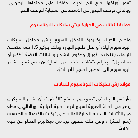
ثغور أوراقها لمنع نتح المياه، حفاظا على محتواها الرطوبي،
وبالتالي توقف الجذور عن الامتصاص استجابة لتوقف النتح.
حماية النباتات من الحرارة برش سليكات البوتاسيوم
ونصح الخبراء بضرورة التدخل السريع برش محلول سليكات
البوتاسيوم ليلا، أو قبل طلوع النهار، وذلك بتركيز 1.5 سم مكعب/
لتر ماء، (لتغطية الأوراق وجذوع الأشجار والنباتات الغضة "خضر أو
محاصيل"، بفيلم شفاف منفذ من السليكون، مع تمرير عنصر
البوتاسيوم إلى العصير الخلوي للنباتات).
فوائد رش سليكات البوتاسيوم للنباتات
وأوضح الخبراء في تصريحهم لموقع "الأرض"، أن عنصر السليكون
يرفع من الحالة الغروية لسيتوبلازم الخلية النباتية، وبالتالي يحفظه
من التأثيرات السلبية للحرارة العالية على تركيبته الكيميائية الطبيعية
(منع التخثر) ، وفي ذلك تحقيق جزء من ميكانيزم الدفاع عن حياة
الخلية.