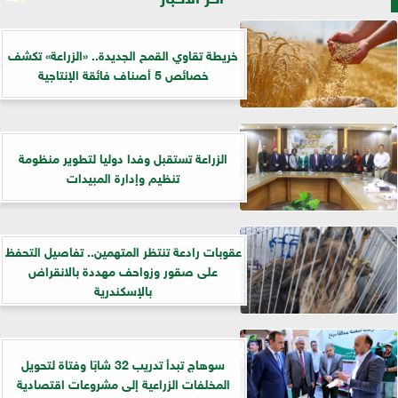
خريطة تقاوي القمح الجديدة.. «الزراعة» تكشف
خصائص 5 أصناف فائقة الإنتاجية
الزراعة تستقبل وفدا دوليا لتطوير منظومة
تنظيم وإدارة المبيدات
عقوبات رادعة تنتظر المتهمين.. تفاصيل التحفظ
على صقور وزواحف مهددة بالانقراض
بالإسكندرية
سوهاج تبدأ تدريب 32 شابًا وفتاة لتحويل
المخلفات الزراعية إلى مشروعات اقتصادية