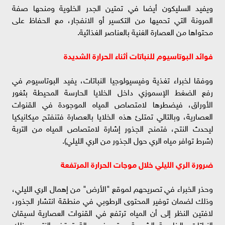
ويفيد السليكون أيضا في تمتين الجدر الخلوية ومنحها صفة
المرونة التي تحميها من التكسير أو الانفجار، مع الحفاظ على
محتواها من العصارة الغنية بالعناصر الغذائية.
فوائد البوتاسيوم للنباتات أثناء الحرارة الشديدة
ووفقا لخبراء تغذية وفيسيولوجيا النباتات، يفيد البوتاسيوم في
رفع الضغط الإسموزي داخل الخلايا الحارسة المحيطة بثغور
الأوراق، فيضطرها لامتصاص المياه الموجودة في القنوات
العصارية، وبالتالي تمتلئ هذه الخلايا بالعصارة فتنفتح ميكانيكيا
ليحدث النتح، فتمنح الجذور إشارة لامتصاص المياه من التربة
(شرط توافر مياه الري حول الجذور من الري الليلي).
ضرورة الري الليلي خلال موجات الحرارة المرتفعة
وحذر الخبراء في تصريحهم لموقع "الأرض" من إهمال الري الليلي،
وذلك لضمان توفير المحتوى الرطوبي في منطقة انتشار الجذور،
لافتين النظر إلى أن المياه ترتفع في القنوات العصارية لسيقان
النباتات بالخاصية الشعرية، حتى في حالة توقف النتح، وذلك