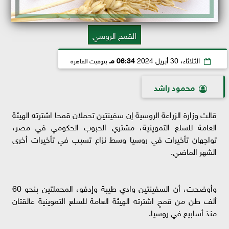
القمح الروسي
الثلاثاء، 30 أبريل 2024
06:34 مـ
بتوقيت القاهرة
محمود راشد
قالت وزارة الزراعة الروسية إن سفينتين تحملان قمحا اشترته الهيئة
العامة للسلع التموينية، مشتري الحبوب الحكومي في مصر،
تواجهان تأخيرات في روسيا وسط نزاع تسبب في تأخيرات أخرى
الشهر الماضي.
وأوضحت، أن السفينتين وادي طيبة وإدفو، المحملتين بنحو 60
ألف طن من قمحٍ اشترته الهيئة العامة للسلع التموينية عالقتان
منذ أسابيع في روسيا.