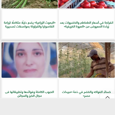
انفراجة في أسعار الطماطم والخضروات بعد
​«البحوث الزراعية» يضع دليلًا متكاملًا لزراعة
زيادة المعروض من «العروة الخريفية»
الفاصوليا والفراولة بمواصفات تصديرية
خسائر الفواكه والخضر في ذمة «مبيدات
الحبوب الكاملة وفوائدها وتطبيقاتها فى
مصر»
مجال الخبز والعجائن