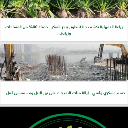
زراعة الدقهلية تكشف خطة تطوير بنجر السكر.. حصاد 90% من المساحات
وزيادة...
حسم عسكري وأمني.. إزالة مئات التعديات على نهر النيل وبدء ممشى أهل...