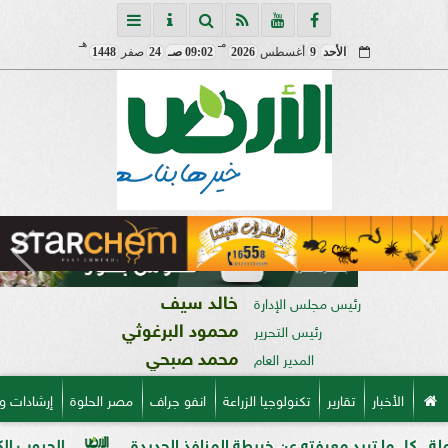
مـ
هـ
الأحد
9
أغسطس
2026
09:02 صـ
24
صفر
1448
خالد سيف
رئيس مجلس الإدارة
محمود البرغوثي
رئيس التحرير
محمد صبحي
المدير العام
الأخبار
تقارير
تكنولوجيا الزراعة
انفو جراف
مصر الحلوة
إرشادات و
ريد معرفته عن خريطة المنافذ الجديدة
الحبوب الكاملة وفوائده