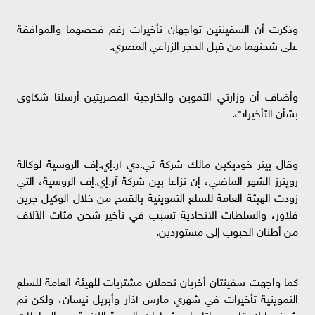
وذكرت أن السفينتين تواجهان تأخيرات رغم فحصهما والموافقة
على شحنهما من قبل الحجر الزراعي المصري.
وأضاف أن وزارتي التموين والخارجية المصريتين أرسلتا شكاوى
بشأن التأخيرات.
وقال بيتر خوديكين مالك شركة تي.دي آر.إي.إف الروسية لوكالة
رويترز الشهر الماضي، إن نزاعا بين شركة آر.إي.إف الروسية، التي
زودت الهيئة العامة للسلع التموينية بالقمح من خلال الوكيل جرين
فلاور، والسلطات الاتحادية تسبب في تأخير شحن مئات الآلاف
من أطنان الحبوب إلى مستوردين.
كما واجهت سفينتان أخريان تحملان مشتريات للهيئة العامة للسلع
التموينية تأخيرات في شهري مارس آذار وأبريل نيسان، ولكن تم
شحنهما لاحقا وحصلتا على شهادات الصحة اللازمة من السلطات