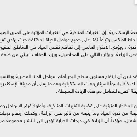
ة الإسكندرية، إن التغيرات المناخية هي التغيرات المؤثرة على المدى البعيد
أنماط الطقس وتباعاً تؤثر على جميع عوامل الحياة المختلفة حيث يؤدي تغير
ر ندرةً ، ويؤدي الاحترار العالمي إلى تفاقم نقص المياه في المناطق الفقيرة
يخص الزراعة، ويؤثر بالتالي على المحاصيل، ويزيد الجفاف البيئي من ضعف
د تبين أن ارتفاع مستوى سطح البحر أمام سواحل الدلتا المصرية وبالنسبة
سكندرية عروس البحر لا يتعدى 29 سم وذلك خلال اسوأ السيناريوهات المستقبلية وهو ما يعنى أن مدينة الإسكندري
قة أكفىء للتعامل مع هذه الزيادة البسيطة .
المخاطر المترتبة على قضية التغيرات المناخية، وأولها: غرق السواحل وما
بعة من ندرة المياة وما يتبعه من تاثير على الزراعة، وكذلك ارتفاع درجات
 الشمال، مؤكداً أن الزيادة في درجات الحرارة تؤدى الى انتشار مجموعة من