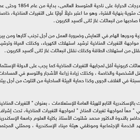
واستعرض «شلتوت»، تاريخ التغيرات المناخية في درجات الحرارة على ناحية المتوسط العالمى، بداية من عام 854
ناً أن درجة الحرارة ارتفعت بنسبة 6 درجات مئوية بنهاية الفترة، وهو ما اعتبر دليلاً أوليًا على التغيرات المناخية، خاص
احبها من انبعاثات غاز ثانى أكسيد الكربون .
ية ودورها الهام في التعايش وضرورة العمل من أجل تجنب آثارها ومن بين
مواجهة التغيرات المناخية ترشيد استهلاك الكهرباء، وكذلك المياة وترشيد
ل من استهلاك الطاقة وكذلك نقلل انبعاثات غاز ثانى أكسيد الكربون .
ات كربونية أقل لمجابهة التغيرات المناخية كما يجب على الدولة الإستثمار
ل الشخصية والخاصة ، وكذلك زيادة زراعة الأشجار والتوسع في المساحات
سبتة في الغلاف الجوى وكذا حماية البيئة الساحلية من التلوث من أجل بيئة
الإسكندرية التابع للهيئة العامة للإستعلامات ، بعنوان " التغيرات المناخية
ي " معاً لمواجهة تغيرات المناخ " لمواجهة التغيرات المناخية، تحت إشراف
حاضر بالندوة الدكتور محمد شلتوت الأستاذ بكلية العلوم جامعة الإسكندرية
 الخدمة الإجتماعية وموظفي هيئة ميناء الإسكندرية ، وممثلي المجتمع