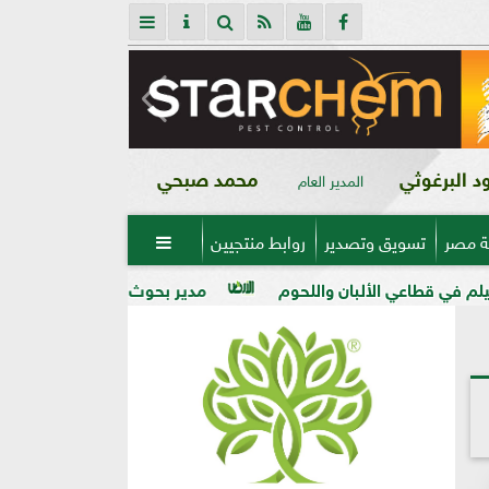
 البرغوثي
محمد صبحي
المدير العام
ة مصر
تسويق وتصدير
روابط منتجيين

ن واللحوم
مدير بحوث أمراض النباتات: التغيرات المناخية رفع