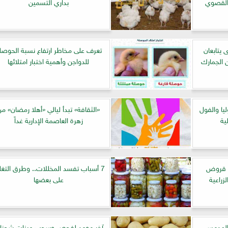
 القصوي
بداري التسمين
 يتابعان
تعرف على مخاطر ارتفاع نسبة الحوصل
ن الجمارك
للدواجن وأهمية اختبار امتلائها
يا والفول
«الثقافة» تبدأ ليالي «أهلا رمضان» م
ية
زهرة العاصمة الإدارية غداً
يم قروض
7 أسباب تفسد المخللات.. وطرق التغ
زراعية
على بعضها
 المدمس
آخر موعد لفحص وسحب عينات شحنا