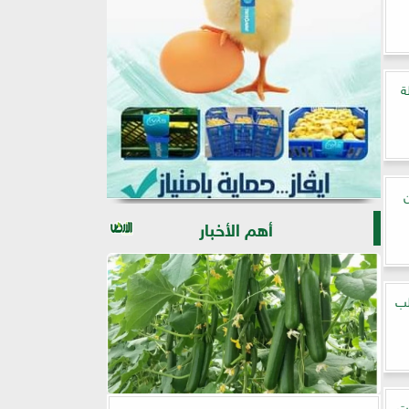
ة
ن
أهم الأخبار
لب
ت