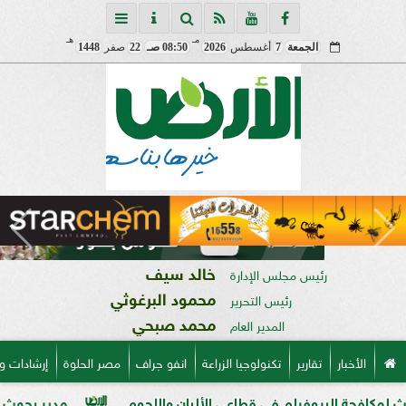
مـ
هـ
الجمعة
7
أغسطس
2026
08:50 صـ
22
صفر
1448
خالد سيف
رئيس مجلس الإدارة
محمود البرغوثي
رئيس التحرير
محمد صبحي
المدير العام
الأخبار
تقارير
تكنولوجيا الزراعة
انفو جراف
مصر الحلوة
إرشادات و
يوفيلم في قطاعي الألبان واللحوم
مدير بحوث أمراض النباتات