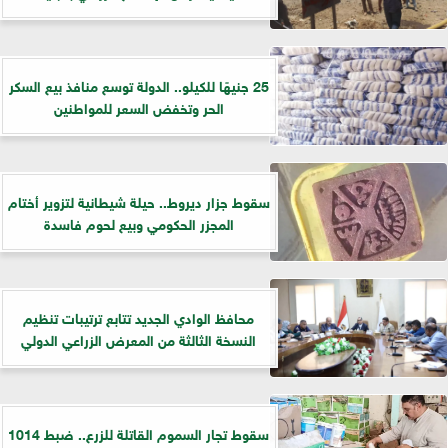
25 جنيهًا للكيلو.. الدولة توسع منافذ بيع السكر
الحر وتخفض السعر للمواطنين
سقوط جزار ديروط.. حيلة شيطانية لتزوير أختام
المجزر الحكومي وبيع لحوم فاسدة
​محافظ الوادي الجديد تتابع ترتيبات تنظيم
النسخة الثالثة من المعرض الزراعي الدولي
سقوط تجار السموم القاتلة للزرع.. ضبط 1014