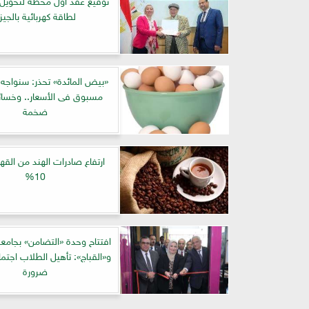
لطاقة كهربائية بالجيز
«بيض المائدة» تحذر: سنواجه ار
مسبوق فى الأسعار.. وخسائر
ضخمة
ارتفاع صادرات الهند من القه
10%
و«القباج»: تأهيل الطلاب اجتماع
ضرورة