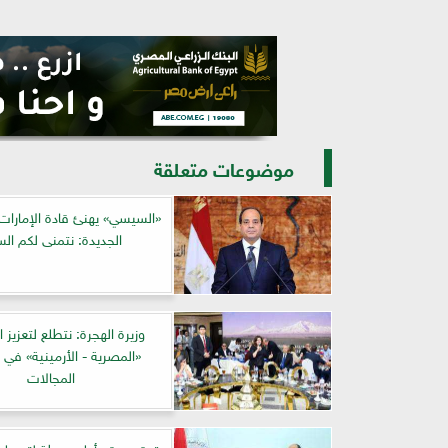
موضوعات متعلقة
«السيسي» يهنئ قادة الإمارات 
الجديدة: نتمنى لكم الس
وزيرة الهجرة: نتطلع لتعزيز 
«المصرية - الأرمينية» في
المجالات
توقيع عقد أول محطة لتحويل 