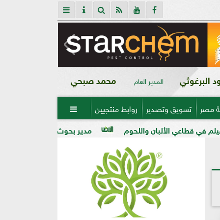
 البرغوثي
محمد صبحي
المدير العام
ة مصر
تسويق وتصدير
روابط منتجيين

ان واللحوم
مدير بحوث أمراض النباتات: التغيرات المناخية رف