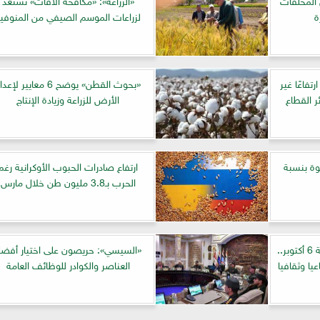
ة
لزراعات الموسم الصيفي من المنوفي
تفاعًا غير
«بحوث القطن» يوضح 6 معايير لإعد
 القطاع
الأرض للزراعة وزيادة الإنتاج
وة بنسبة
ارتفاع صادرات الحبوب الأوكرانية رغم
الحرب بـ3.8 مليون طن خلال مارس
افتتاح وحدة «التضامن» بجامعة 6 أكتوبر..
«السيسي»: حريصون على اختيار أفض
يا وثقافيا
العناصر والكوادر للوظائف العامة