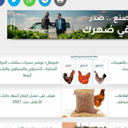
بالتعيينات
«اينوفال» توضح مميزات سلالات الدوا
داد
المحلية.. الدندراوي والسيناوي والبلد
أبرزها
العلاقات
تعرف على معدل ارتفاع أسعار خامات
 مختلف
الأعلاف منذ 2021
المخلفات
«الزراعة»: «مكافحة الآفات» تستعد