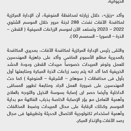
الحيوانية.
وأكد «رزق»، خلال زيارته لمحافظة المنوفية، أن الإدارة المركزية
لمكافحة الآفات نفذت 288 لجنة مرور خلال الموسم الشتوي
2022 – 2023 وتستعد الآن لموسم الزراعات الصيفية ( القطن –
الذرة – الصويا – السمسم 00 ).
والتقى رئيس الإدارة المركزية لمكافحة الآفات، بمديري المكافحة
بالمديرية مطلع الأسبوع الماضي وأكد على جاهزية المهندسين
للعمل وتوفر المبيدات خصوصاً مبيدات القطن ودودة الحشد
الخريفية كما أكد انه يتم رصد زراعات الذرة المبكرة ومتابعتها أول
بأول فى محافظات ( سوهاج – الشرقية – المنوفية ) كما حث
المهندسين على ضرورة العمل الجاد ومتابعة تطهير المساقى
الداخلية وأيضا حصر اى إصابة بسوسة النخيل والتوجه بالعلاج
وأهمية التعامل مع بؤر الإصابة الخاصة بذباب الفاكهة مع بداية
الموسم وكذلك الرقابة على محال المبيدات وضبط المخالفات
وأهمية استخدام تكنولوجية الاتصال الحديثة وتطبيقها فى مجال
رصد الآفات والإنذار المبكر.