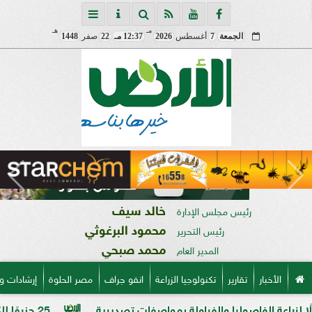
مـ
هـ
الجمعة
7
أغسطس
2026
12:37 مـ
22
صفر
1448
خالد سيف
رئيس مجلس الإدارة
محمود البرغوثي
رئيس التحرير
محمد صبحي
المدير العام
الأخبار
تقارير
تكنولوجيا الزراعة
انفو جراف
مصر الحلوة
إرشادات و
لفاصوليا والفراولة بمواصفات تصديرية
25 جنيهًا للكيلو.. الدولة توسع منافذ بيع السكر الحر وتخفض السعر للمواطنين