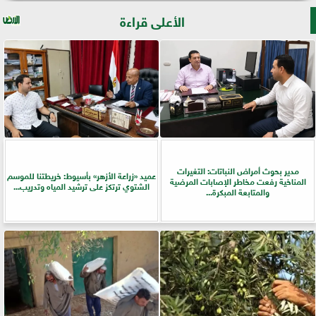
الأعلى قراءة
مدير بحوث أمراض النباتات: التغيرات
عميد «زراعة الأزهر» بأسيوط: خريطتنا للموسم
المناخية رفعت مخاطر الإصابات المرضية
الشتوي ترتكز على ترشيد المياه وتدريب...
والمتابعة المبكرة...