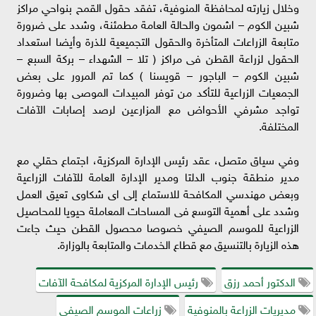
وخلال زيارته لمحافظة المنوفية، تفقد حقول القمح بنواحي مراكز
شبين الكوم – اشمون والحالة العامة مطمئنة، وشدد على ضرورة
متابعة الزراعات المتأخرة والحقول التجميعية للذرة وأيضا استعداد
الحقول لزراعة القطن فى مراكز ( تلا – الشهداء – بركة السبع –
شبين الكوم – الباجور – قويسنا ) كما تم المرور على بعض
الجمعيات الزراعية للتأكد من توفر المبيدات الموصى بها وضرورة
تواجد مشرفي الأحواض مع المزارعين لرصد إصابات الآفات
المختلفة.
‏وفي سياق متصل، عقد رئيس الإدارة المركزية، اجتماع حقلي مع
مدير منطقة جنوب الدلتا ومدير الإدارة العامة للآفات الزراعية
وبعض مهندسي المكافحة للاستماع إلى اى شكاوى تعيق العمل
وشدد على أهمية التوسع فى المساحات المعاملة حيويا للمحاصيل
الزراعية للموسم الصيفي خصوصا محصول القطن حيث جاءت
هذه الزيارة بالتنسيق مع قطاع الخدمات والمتابعة بالوزارة.
الدكتور أحمد رزق
رئيس الإدارة المركزية لمكافحة الآفات
مديريات الزراعة بالمنوفية
زراعات الموسم الصيفي