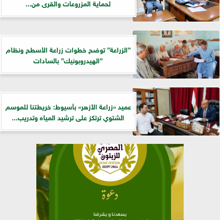
لحماية المزروعات والقرى من...
”الزراعة” توضح خطوات زراعة الأسطح ونظام
”الهيدروبونيك” بالسادات
عميد «زراعة الأزهر» بأسيوط: خريطتنا للموسم
الشتوي ترتكز على ترشيد المياه وتدريب...