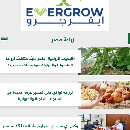
زراعة مصر
​«البحوث الزراعية» يضع دليلًا متكاملًا لزراعة
الفاصوليا والفراولة بمواصفات تصديرية
الزراعة توافق على تصدير حزمة جديدة من
المنتجات الداجنة والحيوانية
وكيل ري سوهاج: طوارئ مائية تبدأ 15 سبتمبر