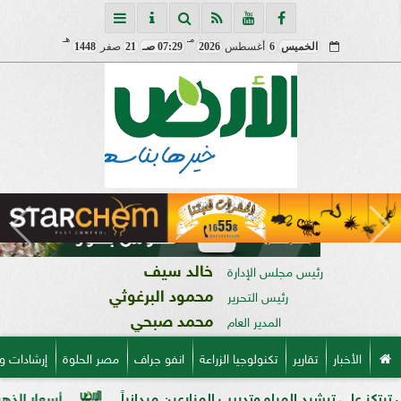
مـ
هـ
الخميس
6
أغسطس
2026
07:29 صـ
21
صفر
1448
خالد سيف
رئيس مجلس الإدارة
محمود البرغوثي
رئيس التحرير
محمد صبحي
المدير العام
الأخبار
تقارير
تكنولوجيا الزراعة
انفو جراف
مصر الحلوة
إرشادات و
د المياه وتدريب المزارعين ميدانياً
أسعار الذهب في مصر فى بداية 