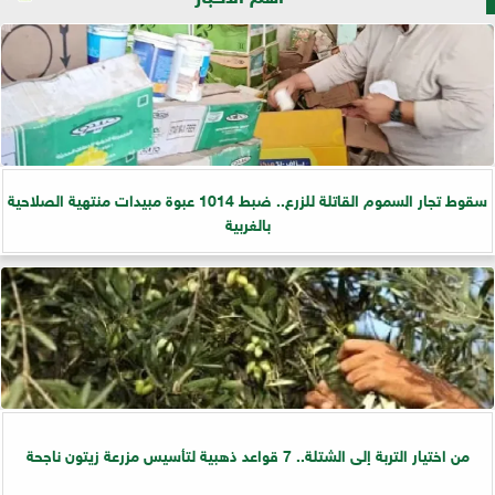
سقوط تجار السموم القاتلة للزرع.. ضبط 1014 عبوة مبيدات منتهية الصلاحية
بالغربية
من اختيار التربة إلى الشتلة.. 7 قواعد ذهبية لتأسيس مزرعة زيتون ناجحة