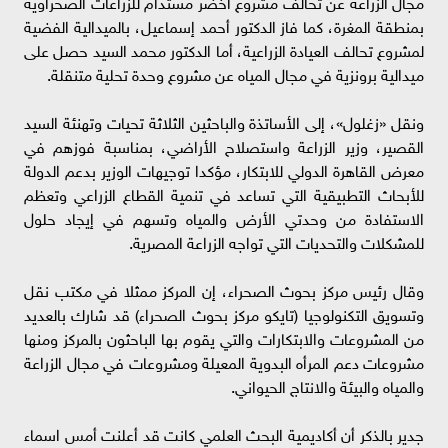
مجال الزراعة عن تحالف مشروع اخضر مستدام للزراعات الصحراوية
بمنطقة المغرة، كما فاز الدكتور أحمد إسماعيل، بالميدالية الفضية
لمشروع تحالف العيادة الزراعية، أما الدكتور محمد السيد حصل على
ميدالية برونزية في مجال المياه عن مشروع وحدة تحلية متنقلة.
ونقل «زغلول»، إلى الأساتذة والباحثين الثلاثة تحيات وتهنئة السيد
القصير، وزير الزراعة واستصلاح الأراضي، بمناسبة فوزهم في
معرض القاهرة الدولي للابتكار، مؤكدا توجيهات الوزير بدعم الدولة
للأبحاث التطبيقية التي تساعد في تنمية القطاع الزراعي وتعظم
الاستفادة من وحدتي الأرض والمياه وتسهم في إيجاد حلول
للمشكلات والتحديات التي تواجه الزراعة المصرية.
وقال رئيس مركز بحوث الصحراء، إن المركز ممثلا في مكتب نقل
وتسويق التكنولوجيا (تايكو مركز بحوث الصحراء) قد شارك بالعديد
من المشروعات والابتكارات والتي يقوم بها الباحثون بالمركز ومنها
مشروعات دعم المرأه البدوية المعيلة ومشروعات في مجال الزراعة
والمياه والبيئة والانتاج الحيواني.
جدير بالذكر أن أكاديمية البحث العلمي كانت قد أعلنت أمس اسماء