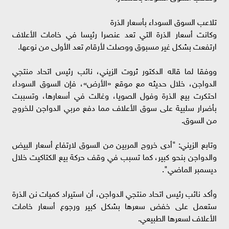
تلاعب السوق السوداء بأسعار الذرة
وكانت أسعار الذرة التي تعد عنصرا رئيسا في خامات الأعلاف
ارتفعت بشكل غير مسبوق ووصلت لأرقام تعد الأولى من نوعها.
ووفقا لما قاله الدكتور ثروت الزيني، نائب رئيس اتحاد منتجي
الدواجن، خلال حديثه مع موقع «الأرض»، فإن السوق السوداء
احتكرت بيع الذرة وفول الصويا، وغالت في أسعارها، وتسببت
بأضرار سلبية على سوق الأعلاف مما دفع مربي الدواجن للخروج
من السوق.
وتابع الزيني: "أدى خروج المربين من السوق لارتفاع أسعار البيض
والدواجن بنحو كبير، كما تسبب في وقف حركة بيع الكتاكيت خلال
ديسمبر الماضي".
وأكد نائب رئيس اتحاد منتجي الدواجن، أن استيراد كميات نن الذرة
ستعمل على خفض سعرها بشكل كبير ورجوع أسعار خامات
الأعلاف لسعرها الطبيعي.