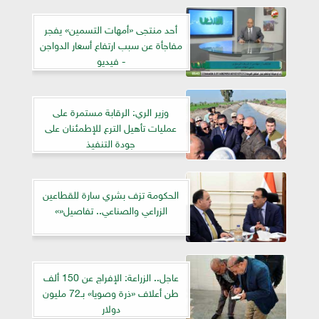
أحد منتجى «أمهات التسمين» يفجر
مفاجأة عن سبب ارتفاع أسعار الدواجن
- فيديو
وزير الري: الرقابة مستمرة على
عمليات تأهيل الترع للإطمئنان على
جودة التنفيذ
الحكومة تزف بشري سارة للقطاعين
الزراعي والصناعي.. تفاصيل«»
عاجل.. الزراعة: الإفراج عن 150 ألف
طن أعلاف «ذرة وصويا» بـ72 مليون
دولار