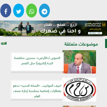
موضوعات متعلقة
التموين لـ«الأرض»: سنجرى مناقصة
الذرة إلكترونيًا مثل القمح
اعرف المواعيد.. «السكة الحديد» تدفع
بقطارات إضافية بمناسبة إجازة نصف
العام