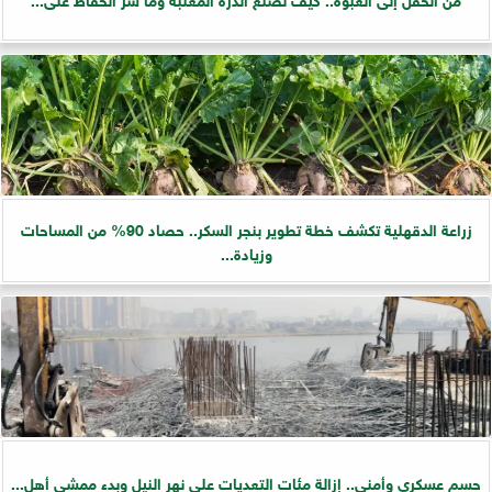
زراعة الدقهلية تكشف خطة تطوير بنجر السكر.. حصاد 90% من المساحات
وزيادة...
حسم عسكري وأمني.. إزالة مئات التعديات على نهر النيل وبدء ممشى أهل...