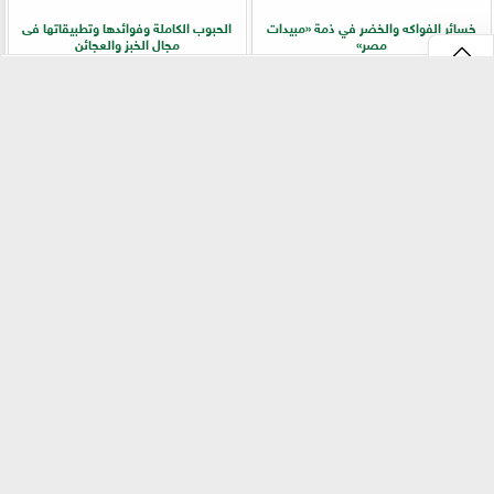
خسائر الفواكه والخضر في ذمة «مبيدات
الحبوب الكاملة وفوائدها وتطبيقاتها فى
مصر»
مجال الخبز والعجائن
⇡
«بيطري سوهاج» يطلق ندوة إرشادية
زراعة «المريمية» في شمال سيناء.. جولة
بالسلاموني للتوعية بالأمراض المشتركة
ميدانية تكشف أسرار الإنتاج وجودة
وطرق الوقاية
المحصول
الفيس بوك
GareedatELard