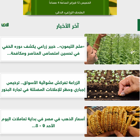
آخر الأخبار
«ملح الليمون».. خبير زراعي يكشف دوره الخفي
في تحسين امتصاص العناصر ومكافحة...
الزراعة تفركش عشوائية الأسواق.. ترخيص
إجباري وحظر للإعلانات المضللة في تجارة البذور
أسعار الذهب في مصر في بداية تعاملات اليوم
الأحد 9 - 8...