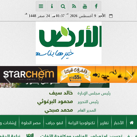
مـ
هـ
الأحد
9
أغسطس
2026
01:37 مـ
24
صفر
1448
خالد سيف
رئيس مجلس الإدارة
محمود البرغوثي
رئيس التحرير
محمد صبحي
المدير العام
الأخبار
تقارير
تكنولوجيا الزراعة
انفو جراف
مصر الحلوة
إرشادات و
ين امتصاص العناصر ومكافحة الآفات
زراعة الدقهلية تكشف خطة تطوير بنجر السكر