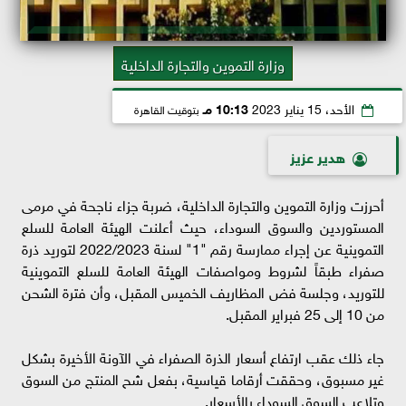
وزارة التموين والتجارة الداخلية
الأحد، 15 يناير 2023
10:13 مـ
بتوقيت القاهرة
هدير عزيز
أحرزت وزارة التموين والتجارة الداخلية، ضربة جزاء ناجحة في مرمى
المستوردين والسوق السوداء، حيث أعلنت الهيئة العامة للسلع
التموينية عن إجراء ممارسة رقم "1" لسنة 2022/2023 لتوريد ذرة
صفراء طبقاً لشروط ومواصفات الهيئة العامة للسلع التموينية
للتوريد، وجلسة فض المظاريف الخميس المقبل، وأن فترة الشحن
من 10 إلى 25 فبراير المقبل.
جاء ذلك عقب ارتفاع أسعار الذرة الصفراء في الآونة الأخيرة بشكل
غير مسبوق، وحققت أرقاما قياسية، بفعل شح المنتج من السوق
وتلاعب السوق السوداء بالأسعار.