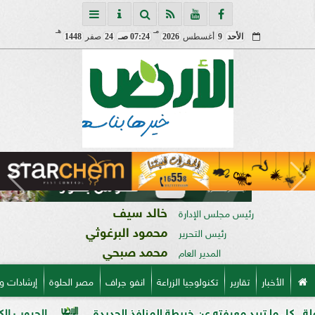
مـ
هـ
الأحد
9
أغسطس
2026
07:24 صـ
24
صفر
1448
خالد سيف
رئيس مجلس الإدارة
محمود البرغوثي
رئيس التحرير
محمد صبحي
المدير العام
الأخبار
تقارير
تكنولوجيا الزراعة
انفو جراف
مصر الحلوة
إرشادات و
ريد معرفته عن خريطة المنافذ الجديدة
الحبوب الكاملة وفوائده