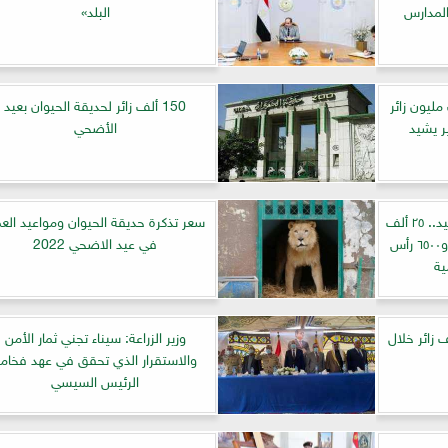
المدارس
البلد»
ليون زائر
150 ألف زائر لحديقة الحيوان بعيد
ر يشيد
الأضحي
أجهزة ”الزراعة” في أول أيام العيد.. ٢٥ ألف
سعر تذكرة حديقة الحيوان ومواعيد الع
زائر تستقبلهم حديقة الحيوان و٦٥٠٠ رأس
في عيد الاضحي 2022
ية
حيوان تستقبل ٣٠٠ ألف زائر خلال
وزير الزراعة: سيناء تجني ثمار الأمن
والاستقرار الذي تحقق في عهد فخام
الرئيس السيسي