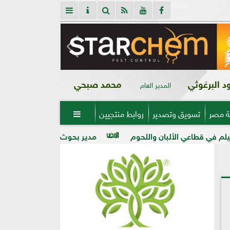
 البرغوثي
محمد صبحي
المدير العام
ة مصر
تسويق وتصدير
روابط منتجيين

بان واللحوم
مدير بحوث أمراض النباتات: التغيرات المناخية 