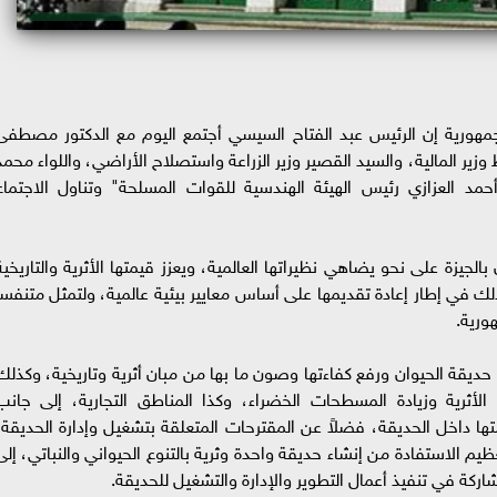
مهورية إن الرئيس عبد الفتاح السيسي أجتمع اليوم مع الدكتور مصطفى
ير المالية، والسيد القصير وزير الزراعة واستصلاح الأراضي، واللواء محمد
 أحمد العزازي رئيس الهيئة الهندسية للقوات المسلحة" وتناول الاجتماع
لجيزة على نحو يضاهي نظيراتها العالمية، ويعزز قيمتها الأثرية والتاريخية
 في إطار إعادة تقديمها على أساس معايير بيئية عالمية، ولتمثل متنفساً
ورية.
ديقة الحيوان ورفع كفاءتها وصون ما بها من مبان أثرية وتاريخية، وكذلك
لأثرية وزيادة المسطحات الخضراء، وكذا المناطق التجارية، إلى جانب
تها داخل الحديقة، فضلاً عن المقترحات المتعلقة بتشغيل وإدارة الحديقة،
م الاستفادة من إنشاء حديقة واحدة وثرية بالتنوع الحيواني والنباتي، إلى
ركة في تنفيذ أعمال التطوير والإدارة والتشغيل للحديقة.