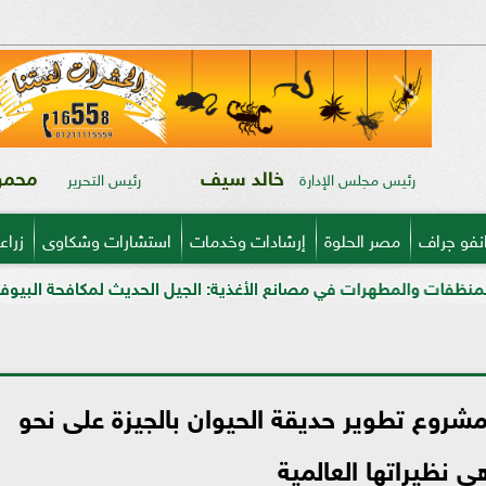
خالد سيف
محمود
رئيس مجلس الإدارة
رئيس التحرير
نفو جراف
مصر الحلوة
إرشادات وخدمات
استشارات وشكاوى
زراع
ت في مصانع الأغذية: الجيل الحديث لمكافحة البيوفيلم في قطاعي الأل
شروع تطوير حديقة الحيوان بالجيزة على نحو
 نظيراتها العالمية