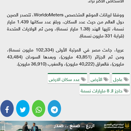
الأشخاص الأكثر ثراء.
ووفقا لبيانات الموقع المتخصص WorldoMeters، تتصدر الصين
دول العالم من حيث عدد السكان، وبلغ عدد سكانها 1.439 مليار
نسمة، تليها الهند (1.38 مليار نسمة)، ومن ثم الولايات المتحدة
(قرابة 331 مليون نسمة).
عربيا، جاءت مصر في المرتبة الأولى (102,334 مليون نسمة)،
ومن ثم الجزائر (43,851 مليون)، وبعدها السودان (43,484
مليون)، فالعراق (40,222 مليون)، والمغرب (36,910 مليون).
عاجل
الأرض
عدد سكان الارض
حاجز الـ 8 مليارات نسمة