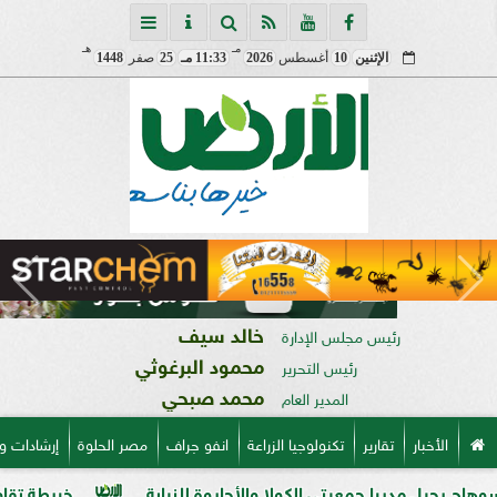
مـ
هـ
الإثنين
10
أغسطس
2026
11:33 مـ
25
صفر
1448
خالد سيف
رئيس مجلس الإدارة
محمود البرغوثي
رئيس التحرير
محمد صبحي
المدير العام
الأخبار
تقارير
تكنولوجيا الزراعة
انفو جراف
مصر الحلوة
إرشادات و
ا جمعيتي الكولا والأحايوة للنيابة
خريطة تقاوي القمح الجديدة.. «الز