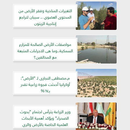
التغيرات المناخية وفقر الأرض من
المحتوى العضوي .. سببان لتراجع
إنتاجية الزيتون
مواصفات الأرض الصالحة للمزارع
السمكية..وما هى الاجراءات المتبعة
مع المخالفين؟
م.مصطفى النجارى لـ ”الأرض”:
أوكرانيا أحدثت فجوة زراعية تقدر
بـ٦٧%
وزير الزراعة يترأس اجتماع ”بحوث
الصحراء” ويؤكد أهمية الأبحاث
العلمية الخاصة بالأرض والري