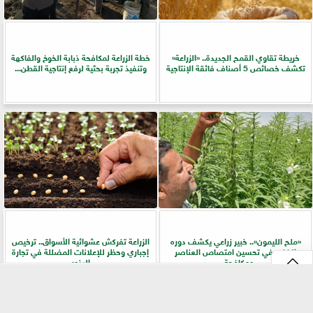
خريطة تقاوي القمح الجديدة.. «الزراعة»
خطة الزراعة لمكافحة ذبابة الخوخ والفاكهة
تكشف خصائص 5 أصناف فائقة الإنتاجية
وتنفيذ تجربة بحثية لرفع إنتاجية القطن...
«ملح الليمون».. خبير زراعي يكشف دوره
الزراعة تفركش عشوائية الأسواق.. ترخيص
الخفي في تحسين امتصاص العناصر
إجباري وحظر للإعلانات المضللة في تجارة
ومكافحة...
البذور
⇡