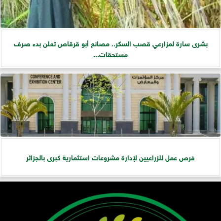
بشرى سارة لمزارعي قصب السكر.. مصانع أبو قرقاص تعلن بدء صرف
مستحقات...
فرص عمل للزراعيين لإدارة مشروعات استثمارية كبرى بالجزائر