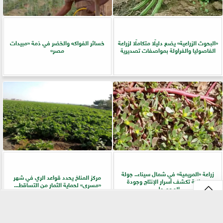
​«البحوث الزراعية» يضع دليلًا متكاملًا لزراعة
خسائر الفواكه والخضر في ذمة «مبيدات
الفاصوليا والفراولة بمواصفات تصديرية
مصر»
زراعة «المريمية» في شمال سيناء.. جولة
مركز المناخ يحدد قواعد الري في شهر
ميدانية تكشف أسرار الإنتاج وجودة
«مسرى» لحماية الثمار من التساقط...
المحصول