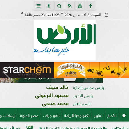
مـ
هـ
السبت
8
أغسطس
2026
11:25 صـ
23
صفر
1448
خالد سيف
رئيس مجلس الإدارة
محمود البرغوثي
رئيس التحرير
محمد صبحي
المدير العام
الأخبار
تقارير
تكنولوجيا الزراعة
انفو جراف
مصر الحلوة
إرشادات و
خميرة الحيوية يرفعان إنتاجية الذرة
خسائر الفواكه والخضر 