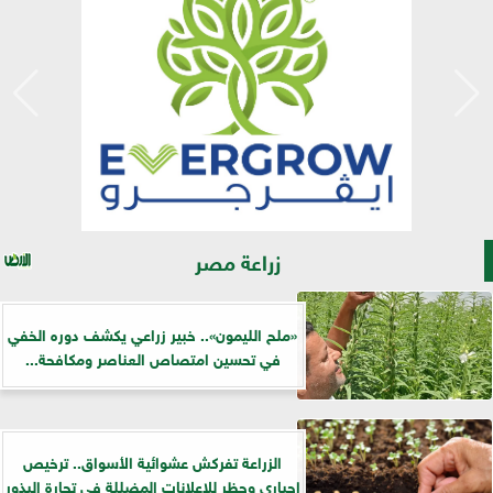
زراعة مصر
«ملح الليمون».. خبير زراعي يكشف دوره الخفي
في تحسين امتصاص العناصر ومكافحة...
الزراعة تفركش عشوائية الأسواق.. ترخيص
إجباري وحظر للإعلانات المضللة في تجارة البذور