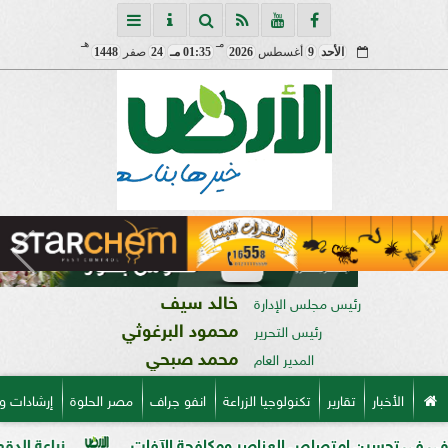
مـ
هـ
الأحد
9
أغسطس
2026
01:35 مـ
24
صفر
1448
خالد سيف
رئيس مجلس الإدارة
محمود البرغوثي
رئيس التحرير
محمد صبحي
المدير العام
الأخبار
تقارير
تكنولوجيا الزراعة
انفو جراف
مصر الحلوة
إرشادات و
ن امتصاص العناصر ومكافحة الآفات
زراعة الدقهلية تكشف خطة تطوير بنجر السكر..