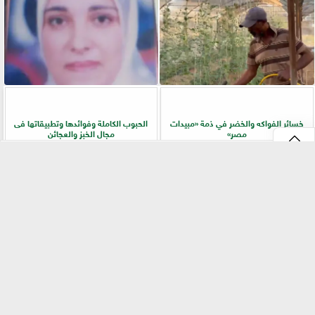
خسائر الفواكه والخضر في ذمة «مبيدات
الحبوب الكاملة وفوائدها وتطبيقاتها فى
مصر»
مجال الخبز والعجائن
⇡
«بيطري سوهاج» يطلق ندوة إرشادية
زراعة «المريمية» في شمال سيناء.. جولة