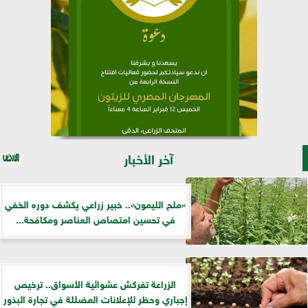
آخر الأخبار
«ملح الليمون».. خبير زراعي يكشف دوره الخفي
في تحسين امتصاص العناصر ومكافحة...
الزراعة تفركش عشوائية الأسواق.. ترخيص
إجباري وحظر للإعلانات المضللة في تجارة البذور