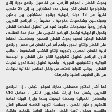
بحوث القطن , لموقع الأرض, عن تفاصيل برنامج دورة إنتاج
وتكنولوجيا القطن الذي يصل عدد المشاركين به إلى 28 متدرب
تقريباً من 13 دولة إفريقية ويتنوع المشاركين بين باحثين
ومهندسين وشخصيات حكومية , مضيفاً إن البرنامج التدريبي
يتناول يومياً موضوعات متنوعة تفيد في تحقيق استدامة القطن
بالدول الإفريقية ليشمل البرنامج التدريبي على مدار مدة انعقاده ,
الخطط البحثية لمعهد بحوث القطن المصري ومعاملات الحفاظ
على القطن وإنتاج البذور , وأهم أمراض القطن في مصر , وبرنامج
تربية القطن المصري وتدويره لإنتاج الخشب المضغوط , بجانب
تناول البرنامج لتطبيق تكنولوجيا النانو على القطن و الهندسة
الوراثية والتكنولوجيا الحيوية , وأهمية تطبيق إعادة تدوير نفايات
القطن , بجانب تناولها لامتصاص ونقل العناصر الغذائية للنباتات
في ظل الظروف العادية والمرهقة .
كما أشار الدكتور مصطفي عمارة, لموقع الأرض , إن البرنامج
التدريبي يشمل عدة زيارات للمتدربيين كالآتي : معامل CRI
والمعامل الكميائية ومحطة البحوث بسخا وزيارة الهيئة العامة
للتحكيم واختبار القطن , وسلسة التوريد الكاملة لمصانع الغزل
والنسيج وحقول تربية القطن والهيئة العامة للتحكيم واختبار