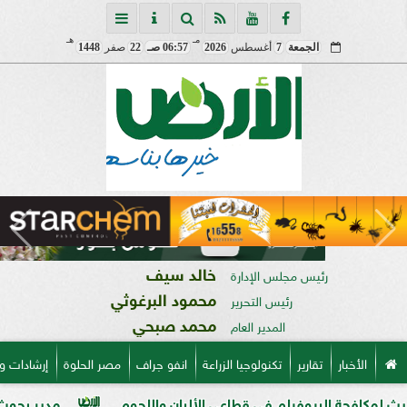
مـ
هـ
الجمعة
7
أغسطس
2026
06:57 صـ
22
صفر
1448
خالد سيف
رئيس مجلس الإدارة
محمود البرغوثي
رئيس التحرير
محمد صبحي
المدير العام
الأخبار
تقارير
تكنولوجيا الزراعة
انفو جراف
مصر الحلوة
إرشادات و
البيوفيلم في قطاعي الألبان واللحوم
مدير بحوث أمراض النب