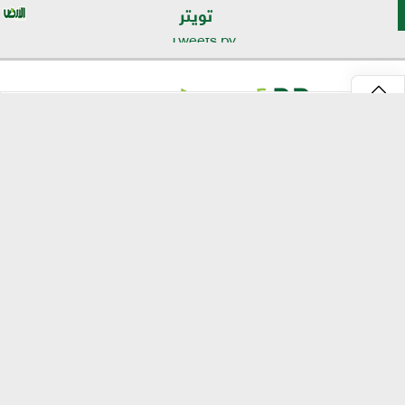
تويتر
Tweets by
⇡
موقع الأرض
الرئيسية
الأخبار
تقارير
تكنولوجيا الزراعة
انفو جراف
مصر الحلوة
إرشادات وخدمات
استشارات وشكاوى
زراعة مصر
تسويق وتصدير