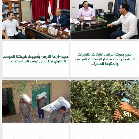
مدير بحوث أمراض النباتات: التغيرات
عميد «زراعة الأزهر» بأسيوط: خريطتنا للموسم
المناخية رفعت مخاطر الإصابات المرضية
الشتوي ترتكز على ترشيد المياه وتدريب...
والمتابعة المبكرة...