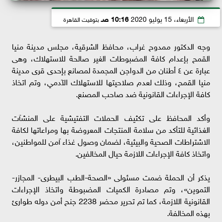
الأربعاء، 15 يوليو 2020
10:16 صـ
بتوقيت القاهرة
وجه الدكتور ممدوح غراب، محافظ الشرقية، مجلس مدينة منيا
القمح بإعدام كافة المضبوطات الغير صالحة للاستهلاك، وهى
عبارة عن ٤ أطنان من الدواجن المجمدة لمصانع بإحدى قرى مدينة
منيا القمح، وذلك لعدم صلاحيتها للاستهلاك الآدمي، وتم اتخاذ
كافة الإجراءات القانونية ضد صاحب المصنع.
وأكد المحافظ على تكثيف الحملات التفتيشية على المنشآت
الغذائية للتأكد من سلامة المنتجات المعروضة بها ومراعاتها لكافة
الاشتراطات الصحية والبيئية، لضمان وصول غذاء آمن للمواطنين،
واتخاذ كافة الإجراءات اللازمة حيال المخالفين.
يذكر أن الحملة ضمت مسئولى «الصحة-الطب البيطرى- المجازر-
التموين»، وتم مصادرة الكميات المضبوطة واتخاذ الإجراءات
القانونية اللازمة، كما تم تحرير محضر 2238 جنح أمن دوله طوارئ
بهذه المخالفة.