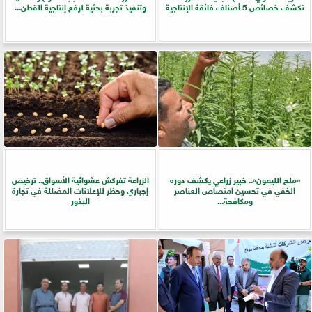
تكشف خصائص 5 أصناف فائقة الإنتاجية
وتنفيذ تجربة بحثية لرفع إنتاجية القطن...
«ملح الليمون».. خبير زراعي يكشف دوره
الزراعة تفركش عشوائية الأسواق.. ترخيص
الخفي في تحسين امتصاص العناصر
إجباري وحظر للإعلانات المضللة في تجارة
ومكافحة...
البذور