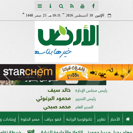
مـ
هـ
الإثنين
10
أغسطس
2026
10:31 مـ
25
صفر
1448
خالد سيف
رئيس مجلس الإدارة
محمود البرغوثي
رئيس التحرير
محمد صبحي
المدير العام
الأخبار
تقارير
تكنولوجيا الزراعة
انفو جراف
مصر الحلوة
إرشادات و
يرا جمعيتي الكولا والأحايوة للنيابة
خريطة تقاوي القمح الجديدة.. «