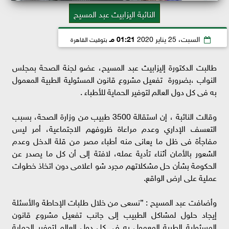
النائبة اليزابيث عبد المسيح
السبت، 25 يناير 2020
01:21 مـ
بتوقيت القاهرة
طالبت الدكتورة إليزابيث عبد المسيح، عضو لجنة الصحة بمجلس
النواب ،بضرورة تفعيل مشروع قانون المسئولية الطبية المعمول
به فى كل دول العالم لتوفير الحماية للأطباء .
وقالت النائبة ، إن استقالة 3500 طبيب من وزارة الصحة، بسبب
التعسف الإداري وعدم مراعاة ظروفهم الاجتماعية، أمر ليس
مفاجأة فى ظل ما يعانى منه أطباء مصر من قلة الدخل وعدم
الشعور بالأمان أثناء تأدية عمله، لافتة إلى أن كل ما يصدر عن
الحكومة بشأن حل مشكلاتهم مجرد شو اعلامى دون اتخاذ خطوات
عملية على ارض الواقع.
وأضافت عبد المسيح : ”نسعى من خلال طلبات الإحاطة والأسئلة
إيجاد حلول لمشاكل الطبيب إلى جانب تفعيل مشروع قانون
المسئولية الطبية المعمول به فى كل دول العالم لتوفير الحماية