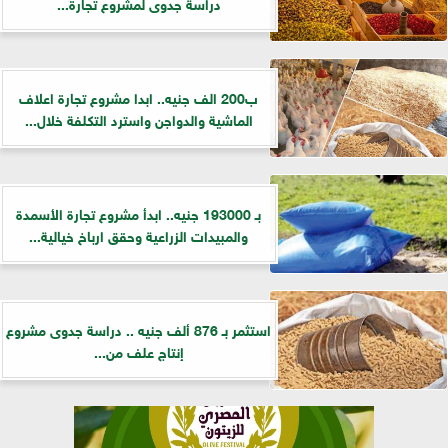
دراسة جدوى لمشروع تجارة...
ب200 الف جنيه.. ابدا مشروع تجارة اعلاف
الماشية والدواجن واسترد التكلفة خلال...
بـ 193000 جنيه.. ابدأ مشروع تجارة الأسمدة
والمبيدات الزراعية وحقق ارباخ خيالية...
استثمر بـ 876 ألف جنيه .. دراسة جدوى مشروع
إنتاج علف من...