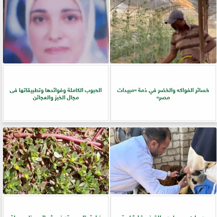
خسائر الفواكه والخضر في ذمة «مبيدات
الحبوب الكاملة وفوائدها وتطبيقاتها فى
مصر»
مجال الخبز والعجائن
«بيطري سوهاج» يطلق ندوة إرشادية
زراعة «المريمية» في شمال سيناء.. جولة