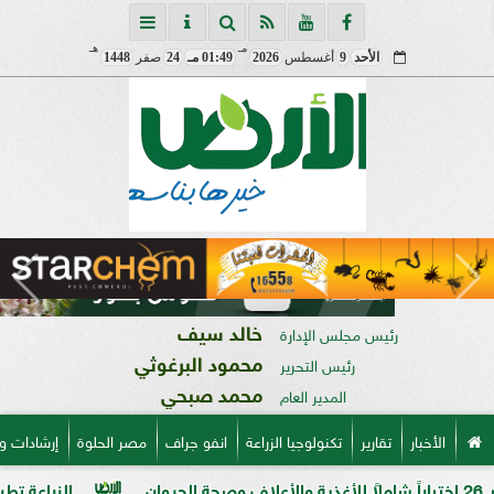
مـ
هـ
الأحد
9
أغسطس
2026
01:49 مـ
24
صفر
1448
خالد سيف
رئيس مجلس الإدارة
محمود البرغوثي
رئيس التحرير
محمد صبحي
المدير العام
الأخبار
تقارير
تكنولوجيا الزراعة
انفو جراف
مصر الحلوة
إرشادات و
الزراعة تطرح 5 أصناف قمح جديدة عالية الإنتاجية استعدادًا للموسم الجديد