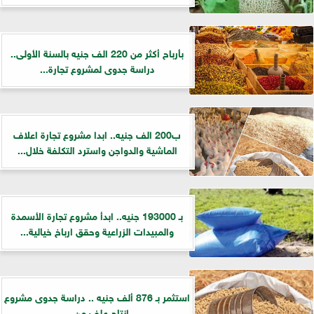
بأرباح أكثر من 220 الف جنيه بالسنة الأولى..
دراسة جدوى لمشروع تجارة...
ب200 الف جنيه.. ابدا مشروع تجارة اعلاف
الماشية والدواجن واسترد التكلفة خلال...
بـ 193000 جنيه.. ابدأ مشروع تجارة الأسمدة
والمبيدات الزراعية وحقق ارباخ خيالية...
استثمر بـ 876 ألف جنيه .. دراسة جدوى مشروع
إنتاج علف من...