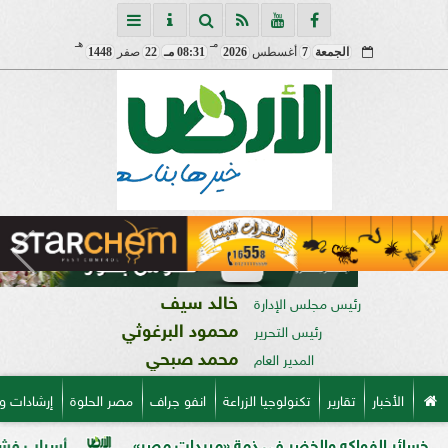
مـ
هـ
الجمعة
7
أغسطس
2026
08:31 مـ
22
صفر
1448
خالد سيف
رئيس مجلس الإدارة
محمود البرغوثي
رئيس التحرير
محمد صبحي
المدير العام
الأخبار
تقارير
تكنولوجيا الزراعة
انفو جراف
مصر الحلوة
إرشادات و
لفواكه والخضر في ذمة «مبيدات مصر»
أسباب فشل تحجيم ال