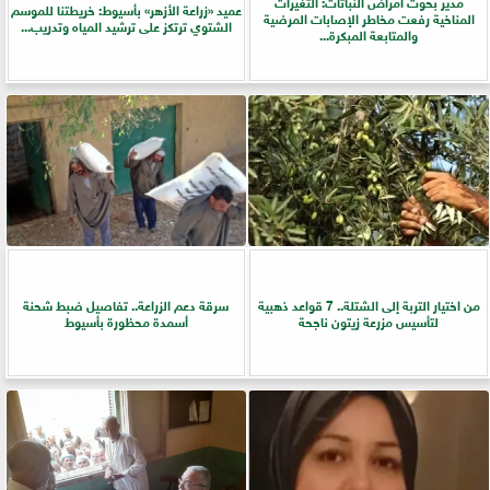
مدير بحوث أمراض النباتات: التغيرات
عميد «زراعة الأزهر» بأسيوط: خريطتنا للموسم
المناخية رفعت مخاطر الإصابات المرضية
الشتوي ترتكز على ترشيد المياه وتدريب...
والمتابعة المبكرة...
من اختيار التربة إلى الشتلة.. 7 قواعد ذهبية
سرقة دعم الزراعة.. تفاصيل ضبط شحنة
لتأسيس مزرعة زيتون ناجحة
أسمدة محظورة بأسيوط