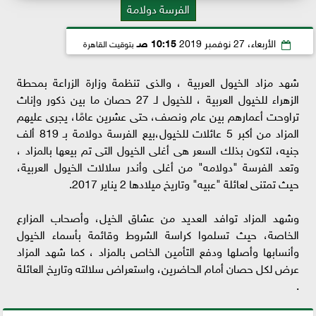
الفرسة دولامة
الأربعاء، 27 نوفمبر 2019
10:15 صـ
بتوقيت القاهرة
شهد مزاد الخيول العربية ، والذى تنظمة وزارة الزراعة بمحطة
الزهراء للخيول العربية ، للخيول لـ 27 حصان ما بين ذكور وإناث
تراوحت أعمارهم بين عام ونصف، حتى عشرين عامًا، يجرى عليهم
المزاد من أكبر 5 عائلات للخيول،بيع الفرسة دولامة بـ 819 ألف
جنيه، لتكون بذلك السعر هى أغلى الخيول التى تم بيعها بالمزاد ،
وتعد الفرسة "دولامه" من أغلى وأندر سلالات الخيول العربية،
حيث تمتنى لعائلة "عبيه" وتاريخ ميلادها 2 يناير 2017.
وشهد المزاد توافد العديد من عشاق الخيل، وأصحاب المزارع
الخاصة، حيث تسلموا كراسة الشروط وقائمة بأسماء الخيول
وأنسابها وأصلها ودفع التأمين الخاص بالمزاد ، كما شهد المزاد
عرض لكل حصان أمام الحاضرين، واستعراض سلالته وتاريخ العائلة
.