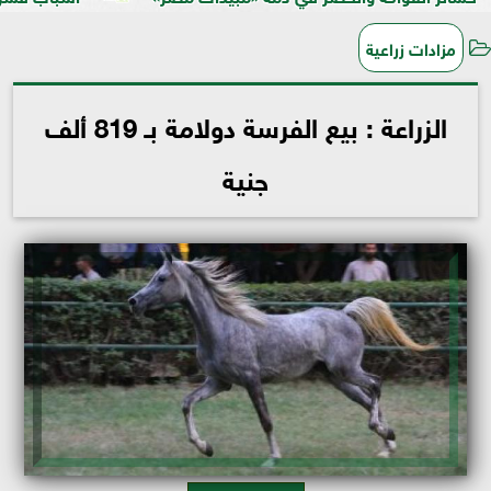
مزادات زراعية
الزراعة : بيع الفرسة دولامة بـ 819 ألف
جنية