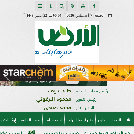
مـ
هـ
الجمعة
7
أغسطس
2026
06:04 مـ
22
صفر
1448
خالد سيف
رئيس مجلس الإدارة
محمود البرغوثي
رئيس التحرير
محمد صبحي
المدير العام
الأخبار
تقارير
تكنولوجيا الزراعة
انفو جراف
مصر الحلوة
إرشادات و
واكه والخضر في ذمة «مبيدات مصر»
أسباب فشل تحجيم الخو