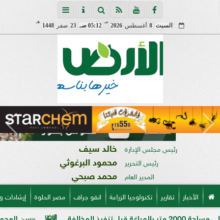
مـ
هـ
السبت
8
أغسطس
2026
05:12 صـ
23
صفر
1448
خالد سيف
رئيس مجلس الإدارة
محمود البرغوثي
رئيس التحرير
محمد صبحي
المدير العام
الأخبار
تقارير
تكنولوجيا الزراعة
انفو جراف
مصر الحلوة
إرشادات و
«سن العجوز» في الذرة 