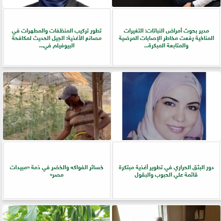
مدير بحوث أمراض النباتات: التغيرات
تطور تركيب المنظفات والمطهرات في
المناخية رفعت مخاطر الإصابات المرضية
مصانع الأغذية: الجيل الحديث لمكافحة
والمتابعة المبكرة...
البيوفيلم في...
دور البثق الحراري في تطوير أغذية مبتكرة
خسائر الفواكه والخضر في ذمة «مبيدات
قائمة علي الحبوب والبقول
مصر»