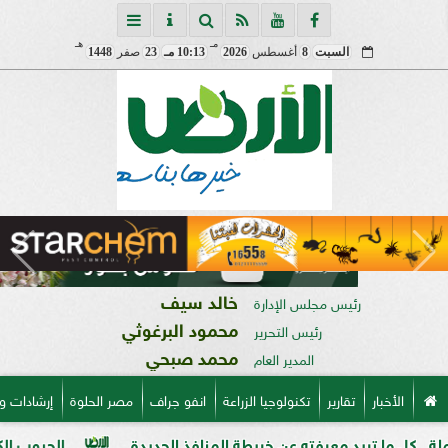
مـ
هـ
السبت
8
أغسطس
2026
10:13 مـ
23
صفر
1448
خالد سيف
رئيس مجلس الإدارة
محمود البرغوثي
رئيس التحرير
محمد صبحي
المدير العام
الأخبار
تقارير
تكنولوجيا الزراعة
انفو جراف
مصر الحلوة
إرشادات و
يد معرفته عن خريطة المنافذ الجديدة
الحبوب الكاملة وفوائدها