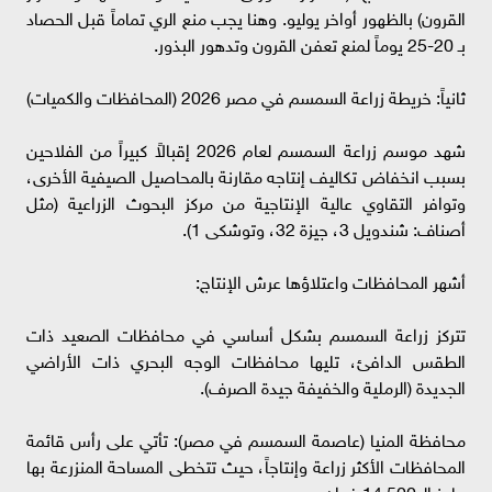
القرون) بالظهور أواخر يوليو. وهنا يجب منع الري تماماً قبل الحصاد
بـ 20-25 يوماً لمنع تعفن القرون وتدهور البذور.
​ثانياً: خريطة زراعة السمسم في مصر 2026 (المحافظات والكميات)
​شهد موسم زراعة السمسم لعام 2026 إقبالاً كبيراً من الفلاحين
بسبب انخفاض تكاليف إنتاجه مقارنة بالمحاصيل الصيفية الأخرى،
وتوافر التقاوي عالية الإنتاجية من مركز البحوث الزراعية (مثل
أصناف: شندويل 3، جيزة 32، وتوشكى 1).
​أشهر المحافظات واعتلاؤها عرش الإنتاج:
​تتركز زراعة السمسم بشكل أساسي في محافظات الصعيد ذات
الطقس الدافئ، تليها محافظات الوجه البحري ذات الأراضي
الجديدة (الرملية والخفيفة جيدة الصرف).
​محافظة المنيا (عاصمة السمسم في مصر): تأتي على رأس قائمة
المحافظات الأكثر زراعة وإنتاجاً، حيث تتخطى المساحة المنزرعة بها
حاجز الـ 14,500 فدان.