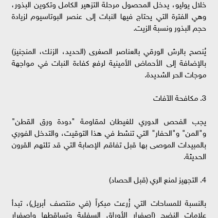
​خلال يوليو، يدخل المحصول مرحلة التزهير الكامل وتكوين البذور،
وهي الفترة التي يحتاج فيها النبات إلى عنصر البوتاسيوم لزيادة
حجم البذور ونسبة الزيت.
​يُنصح بالرش الورقي بالعناصر الصغرى (الحديد، الزنك، المنجنيز)
بالإضافة إلى الأحماض الأمينية لرفع كفاءة النبات في مواجهة
موجات الحر الشديدة.
​3. مكافحة الآفات
​يجب الفحص الدوري للغيطان لمقاومة "دودة ورق القطن"
و"المن" و"الحفار" التي تنشط في هذا التوقيت، والتدخل الفوري
بالمبيدات الموصى بها قبل تفاقم الإصابة التي قد تلتهم القرون
الحديثة.
​4. التجهيز لمنع الري (قبل الحصاد)
​بالنسبة للمساحات التي زُرعت مبكراً (في منتصف أبريل)، تبدأ
علامات النضج (اصفرار الأوراق السفلية وتساقطها واصفرار