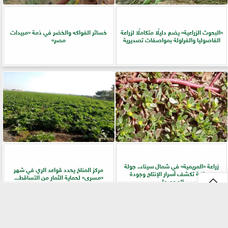
​«البحوث الزراعية» يضع دليلًا متكاملًا لزراعة
خسائر الفواكه والخضر في ذمة «مبيدات
الفاصوليا والفراولة بمواصفات تصديرية
مصر»
زراعة «المريمية» في شمال سيناء.. جولة
مركز المناخ يحدد قواعد الري في شهر
ميدانية تكشف أسرار الإنتاج وجودة
«مسرى» لحماية الثمار من التساقط...
المحصول
⇡