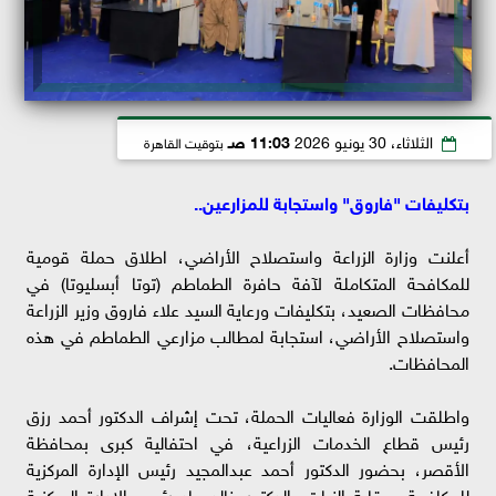
الثلاثاء، 30 يونيو 2026
11:03 صـ
بتوقيت القاهرة
بتكليفات "فاروق" واستجابة للمزارعين..
أعلنت وزارة الزراعة واستصلاح الأراضي، اطلاق حملة قومية
للمكافحة المتكاملة لآفة حافرة الطماطم (توتا أبسليوتا) في
محافظات الصعيد، بتكليفات ورعاية السيد علاء فاروق وزير الزراعة
واستصلاح الأراضي، استجابة لمطالب مزارعي الطماطم في هذه
المحافظات.
واطلقت الوزارة فعاليات الحملة، تحت إشراف الدكتور أحمد رزق
رئيس قطاع الخدمات الزراعية، في احتفالية كبرى بمحافظة
الأقصر، بحضور الدكتور أحمد عبدالمجيد رئيس الإدارة المركزية
للمكافحة ووقاية النبات، الدكتور خالد جاد رئيس الإدارة المركزية