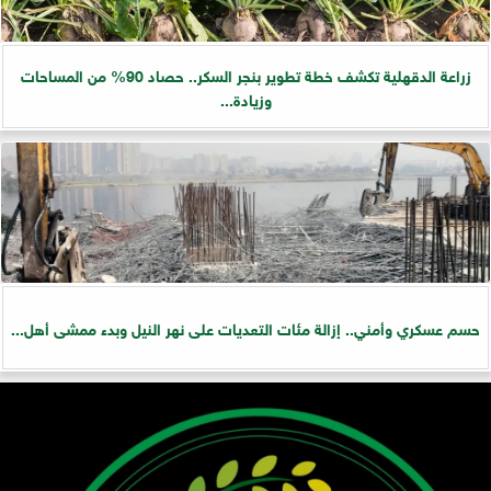
زراعة الدقهلية تكشف خطة تطوير بنجر السكر.. حصاد 90% من المساحات
وزيادة...
حسم عسكري وأمني.. إزالة مئات التعديات على نهر النيل وبدء ممشى أهل...