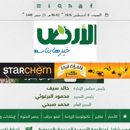
مـ
هـ
السبت
8
أغسطس
2026
06:02 مـ
23
صفر
1448
خالد سيف
رئيس مجلس الإدارة
محمود البرغوثي
رئيس التحرير
محمد صبحي
المدير العام
الأخبار
تقارير
تكنولوجيا الزراعة
انفو جراف
مصر الحلوة
إرشادات و
ومة الأسمدة المدعمة بالمنوفية
إحباط تقسيم قطعة أرض على مساحة 2000 متر بالمرا