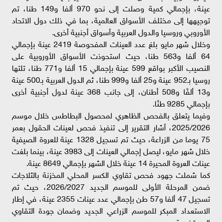
عينة، بإجمالي كمية وصلت إلى نحو 970 ألفا و149 طنا، تم
توجيهها إلى مختلف الأسواق العالمية، بما في ذلك دول الاتحاد
الأوروبي وروسيا والدول العربية وأسواق أجنبية أخرى.
وخلال شهر مايو بلغ عدد العينات المفحوصة 2419 عينة بإجمالي
64 ألفا و563 طنا، حيث استحوذت الأسواق الأوروبية على
النصيب الأكبر بواقع 599 عينة بإجمالي 15 ألفا و771 طنا، تلتها
روسيا بـ952 عينة و25 ألفا و999 طنا، ثم الدول العربية بـ500 عينة
و13 ألفًا و508 أطنان، إلى جانب 368 عينة لدول أجنبية أخرى
بإجمالي 9285 طنًا.
وفيما يتعلق بالفحص الظاهري لمحصول البطاطس خلال موسم
2025/2026، أشار التقرير إلى تنفيذ فحص لعينات الحقول بعمر
75 يوما من الزراعة، حيث تم تسجيل 1328 عينة للعروة الصيفية
خلال شهر مايو، ليصل إجمالي العينات إلى 3983 عينة، بينما بلغت
عينات العروة المحيرة 14 عينة خلال الشهر بإجمالي 8649 عينة.
كما شملت جهود فحص تقاوي الكسر المحلي المخزنة بالثلاجات
ضمن المرحلة الأولى للموسم الجديد 2026/2027، حيث تم
تسجيل 47 ألفا و57 طن بإجمالي عدد عينات 2355 عينة، في إطار
الاستعداد المبكر للموسم الزراعي الجديد وضمان جودة التقاوي
المستخدمة.