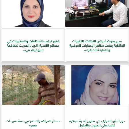
مدير بحوث أمراض النباتات: التغيرات
تطور تركيب المنظفات والمطهرات في
المناخية رفعت مخاطر الإصابات المرضية
مصانع الأغذية: الجيل الحديث لمكافحة
والمتابعة المبكرة...
البيوفيلم في...
دور البثق الحراري في تطوير أغذية مبتكرة
خسائر الفواكه والخضر في ذمة «مبيدات
قائمة علي الحبوب والبقول
مصر»