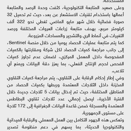
وعلى صعيد المتابعة التكنولوجية، كثفت وحدة الرصد والمتابعة
أعمالها باستخدام تقنيات الاستشعار عن بعد، حيث تم تحميل 32
صورة فضائية خلال شهر مايو الماضي تغطي نحو 322 ألف
كيلومتر مربع، بهدف متابعة زراعات العروات المختلفة ورصد
التغيرات في أنماط الري والتشجير والمساحات المزروعة.
كما يتم متابعة عمليات الحصاد يوميا من خلال منصة Sentinel،
إلى جانب مراجعة كميات الحصاد لكل شركة ومقارنتها بالكميات
المفحوصة داخل المعمل المركزي، لضمان عدم تجاوز كميات
الفحص لحجم الإنتاج الفعلي، بما يعزز دقة البيانات ويمنع أي
تلاعب.
وفي إطار إحكام الرقابة على التقاوي، يتم مراجعة كميات التقاوي
المخزنة داخل الثلاجات المعتمدة وربطها بكميات الحصاد من
المناطق المختلفة، حيث تم إدخال بيانات 5 ثلاجات جديدة خلال
الفترة الأخيرة، ليصل إجمالي عدد ثلاجات تقاوي البطاطس
المعتمدة والمسجلة ضمن قاعدة البيانات الجغرافية إلى 172 ثلاجة
على مستوى الجمهورية.
وتعكس هذه الجهود التكامل بين العمل المعملي والرقابة الميدانية
والتكنولوجيا الحديثة، بما يسهم في دعم منظومة تصدير