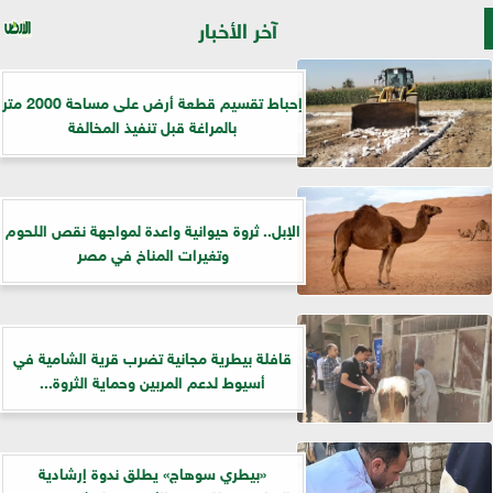
آخر الأخبار
إحباط تقسيم قطعة أرض على مساحة 2000 متر
بالمراغة قبل تنفيذ المخالفة
الإبل.. ثروة حيوانية واعدة لمواجهة نقص اللحوم
وتغيرات المناخ في مصر
قافلة بيطرية مجانية تضرب قرية الشامية في
أسيوط لدعم المربين وحماية الثروة...
«بيطري سوهاج» يطلق ندوة إرشادية