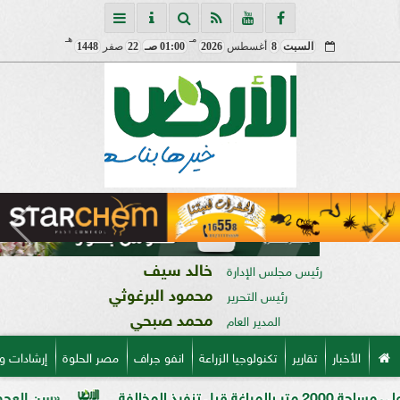
مـ
هـ
السبت
8
أغسطس
2026
01:00 صـ
22
صفر
1448
خالد سيف
رئيس مجلس الإدارة
محمود البرغوثي
رئيس التحرير
محمد صبحي
المدير العام
الأخبار
تقارير
تكنولوجيا الزراعة
انفو جراف
مصر الحلوة
إرشادات و
«سن العجوز» في الذرة ا