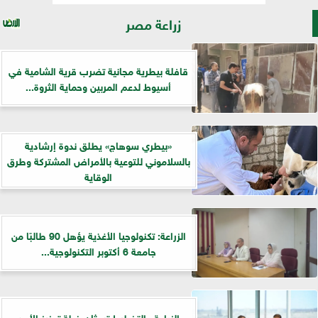
زراعة مصر
قافلة بيطرية مجانية تضرب قرية الشامية في
أسيوط لدعم المربين وحماية الثروة...
«بيطري سوهاج» يطلق ندوة إرشادية
بالسلاموني للتوعية بالأمراض المشتركة وطرق
الوقاية
الزراعة: تكنولوجيا الأغذية يؤهل 90 طالبًا من
جامعة 6 أكتوبر التكنولوجية...
الزراعة والتخطيط تبحثان خطة تعزيز الأمن