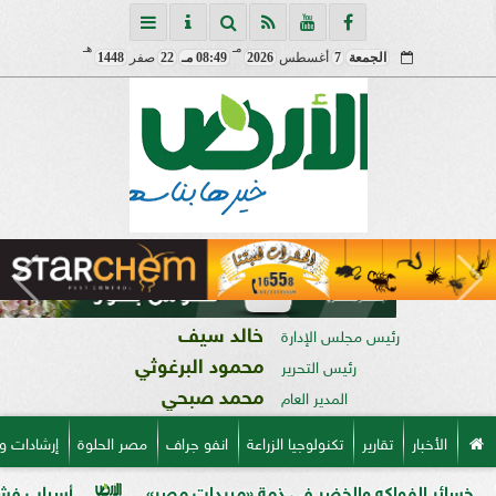
مـ
هـ
الجمعة
7
أغسطس
2026
08:49 مـ
22
صفر
1448
خالد سيف
رئيس مجلس الإدارة
محمود البرغوثي
رئيس التحرير
محمد صبحي
المدير العام
الأخبار
تقارير
تكنولوجيا الزراعة
انفو جراف
مصر الحلوة
إرشادات و
اكه والخضر في ذمة «مبيدات مصر»
أسباب فشل تحجيم الخوخ