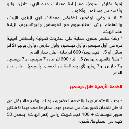
(مرة بفارق أسبوع)، مع زيادة معدلات مياه الري، خلال: يوليو
وأغسطس وسبتمبر، وأكتوبر.
# # # وفي نوفمبر، تخفيض معدلات الري لزيتون الزيت،
والاهتمام برش المغنيسيوم مع الفوسفور والبوتاسيوم، لزيادة
عقد الزيت.
* رشة عناصر صغرى مخلبة على سكريات كحولية وأحماض أمينية
حرة في أول سبتمبر، وأول ديسمبر، وأول مارس، وأول يونيو (2 لتر
سائل أو 1.5 كجم بودر/ 600 لتر ماء) - على مدار العام.
* رشة كالسيوم بورون 1.5 لتر/ 600 لتر ماء، 7 سبتمبر، و7 ديسمبر.
و7 مارس، و7 يونيو (أي بعد العناصر الصغرى بأسبوع) - على مدار
العام.
…………
الخدمة الأرضية خلال ديسمبر
- يجب الاهتمام جيدا بالخدمة العضوية، وذلك بوضع مالا يقل عن
6 طن للفدان كمبوست من مصدر جيد، مخلوطا معه جيدا 6 شكاير
سوبر فوسفات + 100 كجم كبريت زراعي (كفر الزيات)، بمعدل 50
كجم من المخلوط/ شجرة.
……………