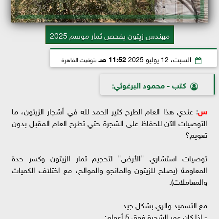
مهندس زيتون يفحص ثمار موسم 2025
السبت، 12 يوليو 2025
11:52 صـ
بتوقيت القاهرة
كتب - محمود البرغوثي:
س
: عندي هذا العام الطرح كتير الحمد لله في أشجار الزيتون، ما
التوصيات الآن للحفاظ على الشجرة حتي تطرح العام المقبل بدون
تعويم؟
توصيات استشاري "الأرض" لتحجيم ثمار الزيتون وكسر حدة
المعاومة (يصلح للزيتون والمانجو والموالح، مع اختلاف الكميات
والمعاملات).
مع التسميد والري بشكل جيد
- إذا كان عمر الشجرة فوق 5 أعوام: