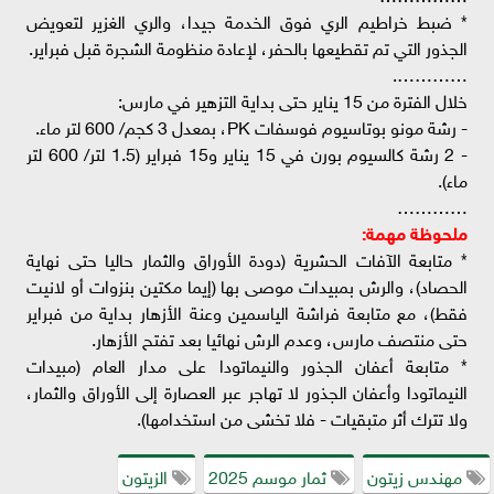
* ضبط خراطيم الري فوق الخدمة جيدا، والري الغزير لتعويض
الجذور التي تم تقطيعها بالحفر، لإعادة منظومة الشجرة قبل فبراير.
………….
خلال الفترة من 15 يناير حتى بداية التزهير في مارس:
- رشة مونو بوتاسيوم فوسفات PK، بمعدل 3 كجم/ 600 لتر ماء.
- 2 رشة كالسيوم بورن في 15 يناير و15 فبراير (1.5 لتر/ 600 لتر
ماء).
…………
ملحوظة مهمة:
* متابعة الآفات الحشرية (دودة الأوراق والثمار حاليا حتى نهاية
الحصاد)، والرش بمبيدات موصى بها (إيما مكتين بنزوات أو لانيت
فقط)، مع متابعة فراشة الياسمين وعنة الأزهار بداية من فبراير
حتى منتصف مارس، وعدم الرش نهائيا بعد تفتح الأزهار.
* متابعة أعفان الجذور والنيماتودا على مدار العام (مبيدات
النيماتودا وأعفان الجذور لا تهاجر عبر العصارة إلى الأوراق والثمار،
ولا تترك أثر متبقيات - فلا تخشى من استخدامها).
مهندس زيتون
ثمار موسم 2025
الزيتون