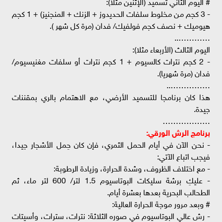
# اليوم الثاني تسميد (الإثنين مثلا):
- 3 كجم من مخلوط سلفات الحديدوز + الزنك + المنجنيز) + 1 كجم
هيوميك + نصف كجم فولفيك/ فدان (مرة كل شهر ).
…………..
اليوم الثالث (الأربعاء مثلا):
- 2 كجم نترات كالسيوم + 1 كجم نترات أو سلفات مغنيسيوم/
فدان (مرة شهريا).
……………..
هذا كان برنامجا للتسميد الأرضي، مع الاهتمام بالري بمقننات
جيدة.
………………
برنامج الرش الورقي:
- نحن الآن في أيام الحمل الثمري، فإن كان حِمل الأشجار جيدا،
فيجب اتباع الآتي:
- مع اختلاف الظروف، وشدة الحرارة، وزيادة الرطوبة:
- عليكِ برشة سليكات البوتاسيوم 1.5 لتر/ 600 لتر ماء، ثم
الطحالب البحرية بعدها بعشرة أيام.
# وبعد مرور موجة الحرارة العالية:
- رش عالي البوتاسيوم في صوره الثلاثة: نترات، سترات، وأسيتات