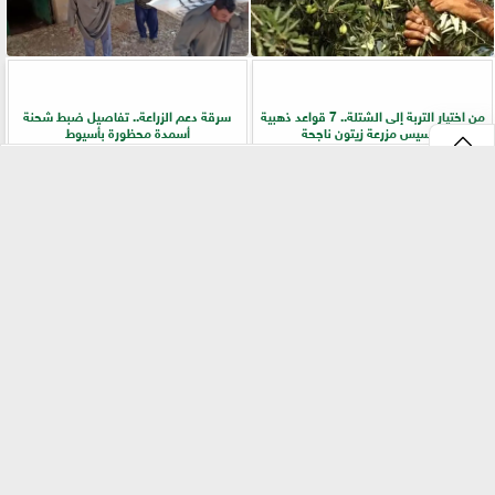
من اختيار التربة إلى الشتلة.. 7 قواعد ذهبية
سرقة دعم الزراعة.. تفاصيل ضبط شحنة
لتأسيس مزرعة زيتون ناجحة
أسمدة محظورة بأسيوط
⇡
التقنيات الخضراء المتقدمة لاستغلال
الفلاح أولًا.. جولات ميدانية لرفع كفاءة
الشرش بشكل مستدام في صناعة الألبان
الخدمات الزراعية بسوهاج