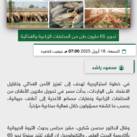
تدوير 65 مليون طن من المخلفات الزراعية والغذائية
الجمعة، 18 أبريل 2025
07:00 مـ
بتوقيت القاهرة
محمود راشد
في خطوة استراتيجية تهدف إلى تعزيز الأمن الغذائي وتقليل
الاعتماد على الواردات، بدأت مصر في تحويل ملايين الأطنان من
المخلفات الزراعية ونفايات مصانع الأغذية إلى أعلاف حيوانية،
بحسب ما كشفه مسؤولون خلال فعالية صناعية مؤخراً.
وقال الدكتور محسن شكري، مقرر مجلس بحوث الثروة الحيوانية
بأكاديمية البحث العلمي والتكنولوجيا، إن البلاد تنتج سنويًا نحو 65