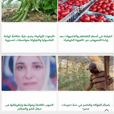
انفراجة في أسعار الطماطم والخضروات بعد
​«البحوث الزراعية» يضع دليلًا متكاملًا لزراعة
زيادة المعروض من «العروة الخريفية»
الفاصوليا والفراولة بمواصفات تصديرية
خسائر الفواكه والخضر في ذمة «مبيدات
الحبوب الكاملة وفوائدها وتطبيقاتها فى
مصر»
مجال الخبز والعجائن