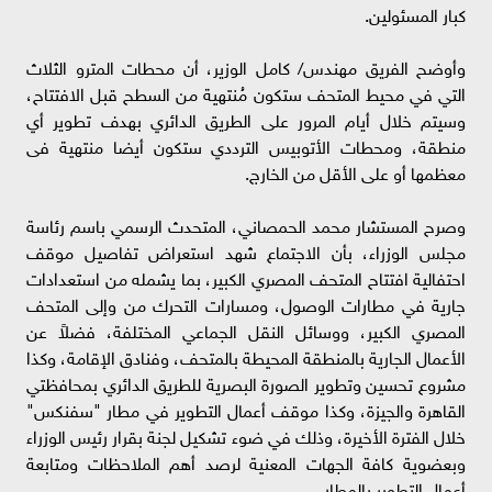
كبار المسئولين.
وأوضح الفريق مهندس/ كامل الوزير، أن محطات المترو الثلاث
التي في محيط المتحف ستكون مُنتهية من السطح قبل الافتتاح،
وسيتم خلال أيام المرور على الطريق الدائري بهدف تطوير أي
منطقة، ومحطات الأتوبيس الترددي ستكون أيضا منتهية فى
معظمها أو على الأقل من الخارج.
وصرح المستشار محمد الحمصاني، المتحدث الرسمي باسم رئاسة
مجلس الوزراء، بأن الاجتماع شهد استعراض تفاصيل موقف
احتفالية افتتاح المتحف المصري الكبير، بما يشمله من استعدادات
جارية في مطارات الوصول، ومسارات التحرك من وإلى المتحف
المصري الكبير، ووسائل النقل الجماعي المختلفة، فضلاً عن
الأعمال الجارية بالمنطقة المحيطة بالمتحف، وفنادق الإقامة، وكذا
مشروع تحسين وتطوير الصورة البصرية للطريق الدائري بمحافظتي
القاهرة والجيزة، وكذا موقف أعمال التطوير في مطار "سفنكس"
خلال الفترة الأخيرة، وذلك في ضوء تشكيل لجنة بقرار رئيس الوزراء
وبعضوية كافة الجهات المعنية لرصد أهم الملاحظات ومتابعة
أعمال التطوير بالمطار.