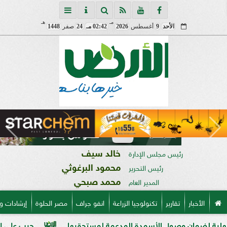
مـ
هـ
الأحد
9
أغسطس
2026
02:42 مـ
24
صفر
1448
خالد سيف
رئيس مجلس الإدارة
محمود البرغوثي
رئيس التحرير
محمد صبحي
المدير العام
الأخبار
تقارير
تكنولوجيا الزراعة
انفو جراف
مصر الحلوة
إرشادات و
ن وصول الأسمدة المدعمة لمستحقيها
حرب على السوق السوداء