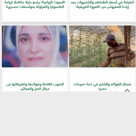
انفراجة في أسعار الطماطم والخضروات بعد
​«البحوث الزراعية» يضع دليلًا متكاملًا لزراعة
زيادة المعروض من «العروة الخريفية»
الفاصوليا والفراولة بمواصفات تصديرية
خسائر الفواكه والخضر في ذمة «مبيدات
الحبوب الكاملة وفوائدها وتطبيقاتها فى
مصر»
مجال الخبز والعجائن
⇡