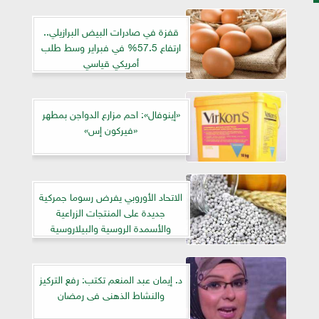
قفزة في صادرات البيض البرازيلي..
ارتفاع 57.5% في فبراير وسط طلب
أمريكي قياسي
«إينوفال»: احم مزارع الدواجن بمطهر
«فيركون إس»
الاتحاد الأوروبي يفرض رسوما جمركية
جديدة على المنتجات الزراعية
والأسمدة الروسية والبيلاروسية
د. إيمان عبد المنعم تكتب: رفع التركيز
والنشاط الذهنى فى رمضان