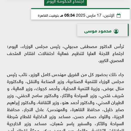
اجتماع الحكومة اليوم
الإثنين، 17 مارس 2025
05:34 مـ
بتوقيت القاهرة
محمود موسى
ترأس الدكتور مصطفى مدبولي، رئيس مجلس الوزراء، اليوم؛
اجتماع اللجنة العليا لتنظيم فعالية احتفالات افتتاح المتحف
المصري الكبير.
جاء ذلك بحضور كل من الفريق مهندس كامل الوزير، نائب رئيس
مجلس الوزراء للتنمية الصناعية، وزير الصناعة والنقل، والدكتورة
منال عوض، وزيرة التنمية المحلية، وأحمد كجوك، وزير المالية، و
شريف فتحي، وزير السياحة والآثار، والدكتور سامح الحفني، وزير
الطيران المدني، والدكتور أحمد هنو، وزير الثقافة، والدكتور إبراهيم
صابر خليل، محافظ القاهرة، والمهندس/ عادل النجار، محافظ
الجيزة، واللواء حسام حسن، مساعد وزير الداخلية لقطاع شرطة
السياحة والآثار، والسفير ياسر شعبان، مساعد وزير الخارجية
للعلاقات الثقافية، واللواء عبد الرحمن سكر، ممثلاً لقطاع أمن