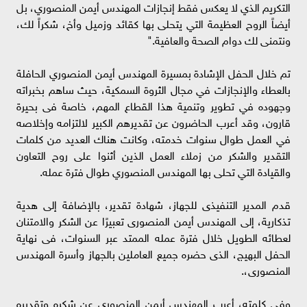
التكريم الذي لا يعكس فقط إنجازات المهندس أيمن المنصوري، بل
أيضاً الروح العظيمة التي يتحلى بها كقائد وزميل وأخ، شكراً لك،
ونتمنى لك دوام الصحة والعافية."
تم خلال الحفل الإشادة بمسيرة المهندس أيمن المنصوري الحافلة
بالعطاء والإنجازات في مجال الثروة السمكية، حيث ساهم بخبراته
وجهوده في تطوير وتنمية هذا القطاع المهم، خاصة فى بحيرة
قارون، وقد أعرب الحاضرون عن تقديرهم الكبير لالتزامه وإخلاصه
في العمل طوال سنوات خدمته، وكانت هناك العديد من كلمات
التقدير والشكر من زملاء العمل الذين أثنوا على روح التعاون
والقيادة التي تحلى بها المهندس المنصوري طوال فترة عمله.
قدم المدير التنفيذى للجهاز، شهادة تقدير، بالإضافة إلى هدية
تذكارية، إلى المهندس أيمن المنصورى تعبيرًا عن الشكر والامتنان
لعطائه الطويل خلال فترة عمله الممتد عبر السنوات، فى نهاية
الحفل البهيج، الذى حضره جميع العاملين بالجهاز وأسرة المهندس
المنصورى،.
وفي كلمته، أعرب المهندس أيمن المنصوري عن شكره وتقديره