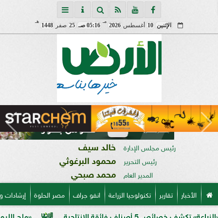
مـ
هـ
الإثنين
10
أغسطس
2026
05:16 صـ
25
صفر
1448
خالد سيف
رئيس مجلس الإدارة
محمود البرغوثي
رئيس التحرير
محمد صبحي
المدير العام
الأخبار
تقارير
تكنولوجيا الزراعة
انفو جراف
مصر الحلوة
إرشادات و
 الإنتاجية
«ملح الليمون».. خبير زرا