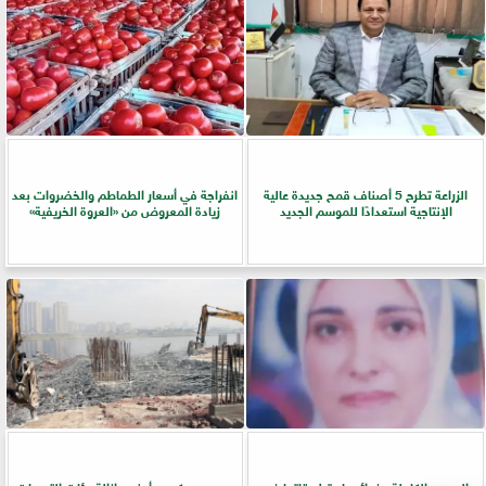
الزراعة تطرح 5 أصناف قمح جديدة عالية
انفراجة في أسعار الطماطم والخضروات بعد
الإنتاجية استعدادًا للموسم الجديد
زيادة المعروض من «العروة الخريفية»
الحبوب الكاملة وفوائدها وتطبيقاتها فى
حسم عسكري وأمني.. إزالة مئات التعديات