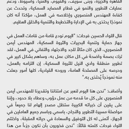
القاهرة والجيزة، وبنى سويف، والفيوم، والمنيا، وأسيوط، ودعم
عمليات التطوير والنمو في قطاع المصايد السمكية، وتحدث عن
كفاءة المهندس المنصوري وإخلاصه في العمل، مؤكدًا أنه كان
نموذجًا يحتذى به في الإدارة والتخطيط والتنمية والخلق العظيم.
قال اللواء الحسين فرحات: "اليوم نودع قامة من قامات العمل في
جهاز حماية وتنمية البحيرات والثروة السمكية، المهندس أيمن
المنصوري، الذي كان مثالاً للجد والاجتهاد والتفاني في العمل، لقد
ترك بصمة واضحة في كل مكان عمل به، وساهم بشكل كبير في
تطوير منطقة وادي النيل للثروة السمكية، إن التزامه بالعمل،
وحرصه على المصلحة العامة، وروحه القيادية، كلها أمور جعلت
منه نموذجاً يُحتذى به."
وأضاف: "نحن هنا اليوم لنعبر عن امتناننا وتقديرنا للمهندس أيمن
المنصوري على كل ما قدمه من عمل دؤوب وعطاء بلا حدود، وإننا
على يقين أن خبراته الكبيرة ستظل مصدر إلهام لنا جميعاً في
مواصلة مسيرة التطوير والنجاح، باسمي وباسم جميع العاملين في
الجهاز، أتمنى له كل التوفيق والسعادة في حياته المقبلة، واختتم
اللواء فرحات كلمته قائلاً: "نحن فخورون بأن نكون جزءاً من هذا