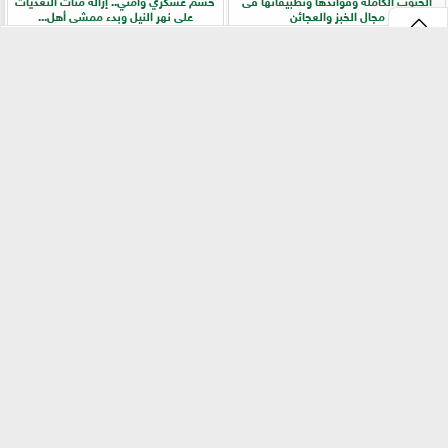
مجال الخبز والعجائن
على نهر النيل وبدء ممشى أهل...
⇡
الزراعة تفركش عشوائية الأسواق.. ترخيص
دراسة دولية تكشف دور خمائر التربة المحلية
إجباري وحظر للإعلانات المضللة في تجارة
في زراعة الفاصوليا وزيادة الإنتاجية
البذور
الفيس بوك
GareedatELard