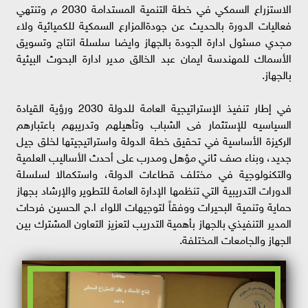
الاستزراع السمكي في خطة التنمية المستدامة 2030 م وتنتهي
فعاليات الدورة بالحديث عن جودةالمزارع السمكية للكميائية ولاء
مجدي مسئول ادارة الجودة بالجهاز وايضا سلسلة انتاج وتسويق
الأسماك للمهندسة ايمان عبد الخالق مدير ادارة البحوث البيئية
بالجهاز.
في إطار تنفيذ الإستراتيجية العامة للدولة 2030 ورؤية القيادة
السياسيه للإستثمار فى الشباب وتأهيلهم وتدريبهم باعتبارهم
الركيزة الأساسية في تحقيق خطة الدولة واستراتيجيتها لخلق جيل
جديد، وبناء صف ثاني مؤهل ومدرب على أحدث الأساليب العلمية
والتكنولوجية في مختلف قطاعات الدولة، واستكمالا لسلسلة
الدورات التدريبية التي تنظمها الإدارة العامة للتطوير والإرشاد بجهاز
حماية وتنمية البحيرات ووفقاً لتوجيهات اللواء ا.ح الحسين فرحات
المدير التنفيذي بالجهاز بأهمية التدريب لتعزيز التعاون المشترك بين
الجهاز والجامعات المختلفة.