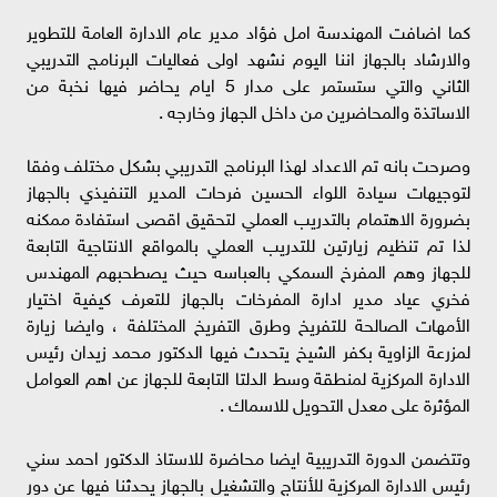
كما اضافت المهندسة امل فؤاد مدير عام الادارة العامة للتطوير
والارشاد بالجهاز اننا اليوم نشهد اولى فعاليات البرنامج التدريبي
الثاني والتي ستستمر على مدار 5 ايام يحاضر فيها نخبة من
الاساتذة والمحاضرين من داخل الجهاز وخارجه .
وصرحت بانه تم الاعداد لهذا البرنامج التدريبي بشكل مختلف وفقا
لتوجيهات سيادة اللواء الحسين فرحات المدير التنفيذي بالجهاز
بضرورة الاهتمام بالتدريب العملي لتحقيق اقصى استفادة ممكنه
لذا تم تنظيم زيارتين للتدريب العملي بالمواقع الانتاجية التابعة
للجهاز وهم المفرخ السمكي بالعباسه حيث يصطحبهم المهندس
فخري عياد مدير ادارة المفرخات بالجهاز للتعرف كيفية اختيار
الأمهات الصالحة للتفريخ وطرق التفريخ المختلفة ، وايضا زيارة
لمزرعة الزاوية بكفر الشيخ يتحدث فيها الدكتور محمد زيدان رئيس
الادارة المركزية لمنطقة وسط الدلتا التابعة للجهاز عن اهم العوامل
المؤثرة على معدل التحويل للاسماك .
وتتضمن الدورة التدريبية ايضا محاضرة للاستاذ الدكتور احمد سني
رئيس الادارة المركزية للأنتاج والتشغيل بالجهاز يحدثنا فيها عن دور