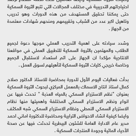
احتياجاتهم التدريبية في مختلف المجالات التي تتبع الثروة السمكية
حتى يمكننا تحقيق المستهدف من هذه الدورات وهو تدريب
وتاهيل اكبر عدد من الشباب وتقييمهم ومنحهم شهادات معتمدة
من الجهاز .
وشدد سيادته على اهمية التدريب العملي موجها دعوة لجميع
الطلاب والمهتمين بالثروة السمكية للتطبيق العملي في مواقعنا
الانتاجية مؤكدا ان الجهاز على اتم استعداد لاستقبال الجميع
وخاصة خريجي كليات الثروة السمكية لتأهيلهم لسوق العمل .
بدأت فعاليات اليوم الأول للدورة بمحاضرة للاستاذ الدكتور صلاح
كمال استاذ انتاج الاسماك بالمعمل المركزي لبحوث الثروة السمكية
بعنوان "نظم الاستزراع السمكي بالمياه العذبة " تحدث فيها عن
انواع ونظم الاستزراع السمكي المختلفة واهميتها منها نظام
الاستزراع السمكي النمطي ونظام الاستزراع السمكي شبه المكثف
وايضا كيفية انشاء الاحواض الترابية ومحاضرة للدكتورة اماني احمد
مدير عام الادارة العامة للشئون البيطرية تحدثت فيها عن صحة
الأحياء المائية وجودة المنتجات السمكية .