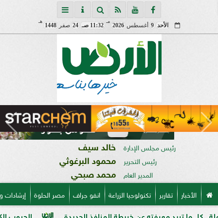
مـ
هـ
الأحد
9
أغسطس
2026
11:32 صـ
24
صفر
1448
خالد سيف
رئيس مجلس الإدارة
محمود البرغوثي
رئيس التحرير
محمد صبحي
المدير العام
الأخبار
تقارير
تكنولوجيا الزراعة
انفو جراف
مصر الحلوة
إرشادات و
عرفته عن خريطة المنافذ الجديدة
الحبوب الكاملة وفوائدها وتط