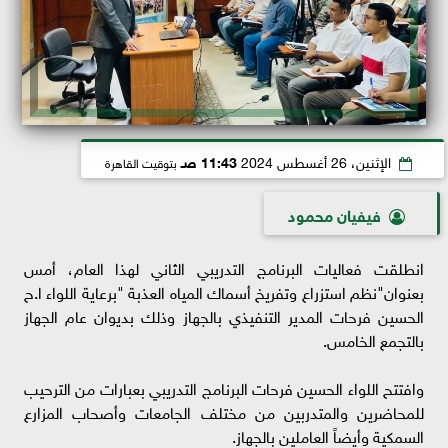
الإثنين، 26 أغسطس 2024
11:43 صـ
بتوقيت القاهرة
فيفيان محمود
انطلقت فعاليات البرنامج التدريبي الثاني لهذا العام، أمس
بعنوان"نظم استزراع وتفريخ أسماك المياه العذبة "برعاية اللواء ا.ح
الحسين فرحات المدير التنفيذي بالجهاز وذلك بديوان عام الجهاز
بالتجمع الخامس.
وافتتح اللواء الحسين فرحات البرنامج التدريبي بعبارات من الترحيب
للمحاضرين والمتدربين من مختلف الجامعات وأصحاب المزارع
السمكية وأيضاً العاملين بالجهاز.