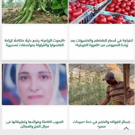
انفراجة في أسعار الطماطم والخضروات بعد
​«البحوث الزراعية» يضع دليلًا متكاملًا لزراعة
زيادة المعروض من «العروة الخريفية»
الفاصوليا والفراولة بمواصفات تصديرية
خسائر الفواكه والخضر في ذمة «مبيدات
الحبوب الكاملة وفوائدها وتطبيقاتها فى
مصر»
مجال الخبز والعجائن