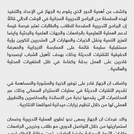
وكشف عن أهمية الدور الذي يقوم به الجهاز في الإعداد والتنفيذ
لهذه السلسلة من البرامج التدريبية المجانية في الوقت الحالي قائلاً
إن البرامج التدريبية المقدمة للطلاب والطالبات تعتبر فرصة قيمة
لدعم العملية التعليمية بالجامعات والجهات العلمية والبحثية وايضا
لتعزيز التنمية ونقل الخبرات والمهارات الى المتدربين لتكوين رؤية
مستقبلية سليمة قائمة على الممارسة الايجابية والمعرفة
الحقيقية للتقنيات الحديثة وذلك بهدف تأهيل الشباب ليصبحوا
قادرين على العمل بدقة وكفاءة في ظل المتغيرات المحلية
والعالمية .
واضاف ان الجهاز قادر على توفير الخبرة والمشورة والمساهمة في
تقديم التقنيات الحديثة في عمليات الاستزراع السمكي وذلك عبر
المحاضرات التي يقدمها نخبة من الاساتذة والمحاضرين والتطبيق
العملي لها من خلال تنظيم زيارات ميدانية لمواقعنا الانتاجية .
واكد فرحات ان الجهاز يسعى نحو تطوير العملية التدريبية وضمان
استمراريتها من خلال التواصل الدوري مع طلاب وخريجي الجامعات
وكليات الثروة السمكية وايضا العاملين تحت مظلة القطاع لرصد