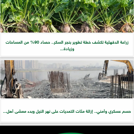
زراعة الدقهلية تكشف خطة تطوير بنجر السكر.. حصاد 90% من المساحات
وزيادة...
حسم عسكري وأمني.. إزالة مئات التعديات على نهر النيل وبدء ممشى أهل...