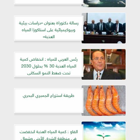
رسالة دكتوراة بعنوان «دراسات بيئية
وبيوكيميائية على استاكوزا المياه
العذبة»
رئس العربي للمياه : انخفاض كمية
المياه العذبة 30 % بحلول 2030
تحت ضغط النمو السكانى
طريقة استزراع الجمبري البحري
الفاو : كمية المياه العذبة انخفضت
فى منطقة الشرق الأدنى وشمال