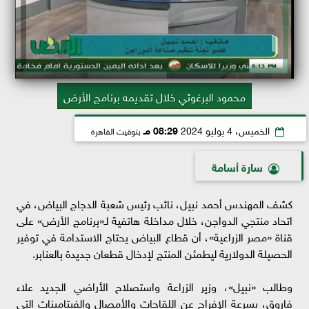
محمود البرغوثي خلال تقديمه برنامج الأرض
الخميس، 4 يوليو 2024
08:29 مـ
بتوقيت القاهرة
سارة أسامة
كشف المهندس أحمد نبيل، نائب رئيس شعبة الدجاج البياض، في
اتحاد منتجي الدواجن، خلال مداخلة هاتفية لـ«برنامج الأرض» على
قناة «مصر الزراعية»، أن قطاع البياض يحتاج الاستدامة في توفير
الحصيلة الدولارية ليطمئن المنتج لإدخال قطعان جديدة بالعنابر.
وطالب «نبيل»، وزير الزراعة واستصلاح الأراضي الجديد علاء
فاروق، بسرعة الإفراج عن اللقاحات والأمصال والفيتامينات التي