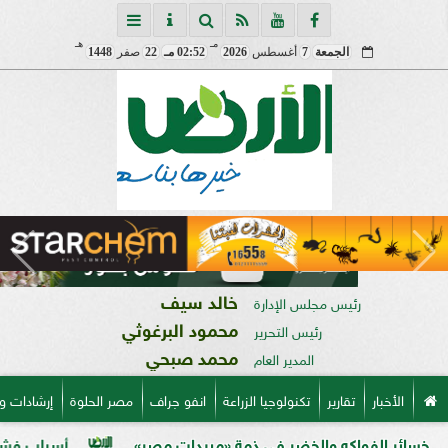
مـ
هـ
الجمعة
7
أغسطس
2026
02:52 مـ
22
صفر
1448
خالد سيف
رئيس مجلس الإدارة
محمود البرغوثي
رئيس التحرير
محمد صبحي
المدير العام
الأخبار
تقارير
تكنولوجيا الزراعة
انفو جراف
مصر الحلوة
إرشادات و
واكه والخضر في ذمة «مبيدات مصر»
أسباب فشل تحجيم الخو