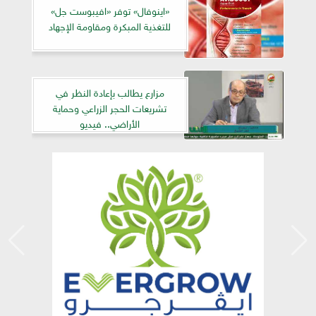
«اينوفال» توفر «افيبوست جل»
للتغذية المبكرة ومقاومة الإجهاد
مزارع يطالب بإعادة النظر في
تشريعات الحجر الزراعي وحماية
الأراضي.. فيديو