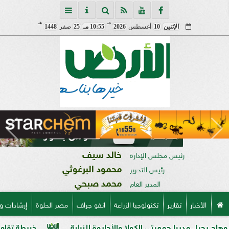
مـ
هـ
الإثنين
10
أغسطس
2026
10:55 مـ
25
صفر
1448
خالد سيف
رئيس مجلس الإدارة
محمود البرغوثي
رئيس التحرير
محمد صبحي
المدير العام
الأخبار
تقارير
تكنولوجيا الزراعة
انفو جراف
مصر الحلوة
إرشادات و
ا جمعيتي الكولا والأحايوة للنيابة
خريطة تقاوي القمح الجديدة.. «ال