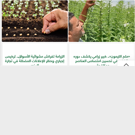
«ملح الليمون».. خبير زراعي يكشف دوره
الزراعة تفركش عشوائية الأسواق.. ترخيص
الخفي في تحسين امتصاص العناصر
إجباري وحظر للإعلانات المضللة في تجارة
ومكافحة...
البذور
⇡