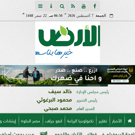
مـ
هـ
الجمعة
7
أغسطس
2026
06:50 صـ
22
صفر
1448
خالد سيف
رئيس مجلس الإدارة
محمود البرغوثي
رئيس التحرير
محمد صبحي
المدير العام
الأخبار
تقارير
تكنولوجيا الزراعة
انفو جراف
مصر الحلوة
إرشادات و
ي قطاعي الألبان واللحوم
مدير بحوث أمراض النباتات: التغير