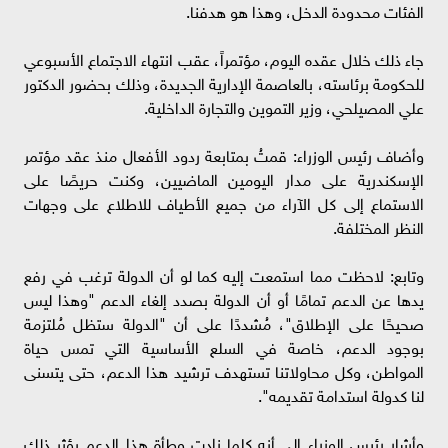
الفئات محدودة الدخل، وهذا هو هدفنا.
جاء ذلك خلال عقده اليوم، مؤتمراً، عقب انتهاء الاجتماع الأسبوعي
للحكومة برئاسته، بالعاصمة الإدارية الجديدة، وذلك بحضور الدكتور
علي المصيلحي، وزير التموين والتجارة الداخلية.
وأضاف رئيس الوزراء: قمتُ بمتابعة ردود الأفعال منذ عقد مؤتمر
الإسكندرية على مدار اليومين الماضيين، وكنت حريصًا على
الاستماع إلى كل الآراء من جميع الأطياف للاطلاع على وجهات
النظر المختلفة.
وتابع: لاحظت مما استمعت إليه كما لو أن الدولة ترغب في رفع
يدها عن الدعم تمامًا أو أن الدولة بصدد إلغاء الدعم "وهذا ليس
صحيحًا على الإطلاق"، مُشددًا على أن "الدولة ستظل مُلتزمة
بوجود الدعم، خاصة في السلع الأساسية التي تمس حياة
المواطن، وكل محاولاتنا تستهدف ترشيد هذا الدعم، حتى يتسنى
لنا كدولة استدامة تقديمه".
وأشار رئيس الوزراء إلى أنه كلما زادت وطأة هذا الدعم يؤثر ذلك