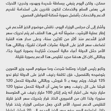
ممكن، ولكن اليوم ينبغي ببساطة شديدة وبهدوء وتدرج؛ التحرك
في بعض السلع والخدمات لنكون قادرين على استدامة تقديم
الدعم والخدمات بأفضل صورة مُمكنة للمواطن المصري.
وأشار إلى أن مجلس الوزراء اليوم، ناقش موضوع الخبز المُدعم في
إطار عملية الترشيد، مضيفًا أنه في هذا الملف لم يتم تحريك سعر
الخبز المُدعم منذ أكثر من ثلاثين سنة، وعلى مدار هذه الفترة
تضاعف سعر الخبز على الدولة عشرات المرات تقريبًا، وبالتالي هذا
الأمر حمّل الدولة أعباء مالية أصبحت مُتزايدة بصورة كبيرة جدًا،
وبالتالي كان كل هدفنا مجرد تقليص هذا الدعم بصورة قليلة.
وتابع رئيس الوزراء: ومثلما شرحت وما سيقوم السيد وزير التموين
بتوضيحه بالتفصيل، فإن تكلفة رغيف الخبز على الدولة تبلغ نحو
125 قرشا، ويتم بيعه بـ 5 قروش، وبالتالي فالدولة تتحمل 120
قرشا على كل رغيف، وهو ما يعني أن الدولة تتحمل سنويا 120
مليار جنيه على اعتبار أنه يتم إنتاج 100 مليار رغيف في المتوسط
سنويا؛ ولذا كان من الضروري اتخاذ قرار بتحريك سعر الخبز قليلا
لتقليص الدعم نسبيا، الأمر الذي جعل مجلس الوزراء يتخذ قرارا
خلال اجتماعه اليوم برفع سعر الخبز المدعم إلى 20 قرشا، اعتبارا