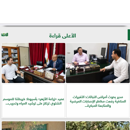
الأعلى قراءة
مدير بحوث أمراض النباتات: التغيرات
عميد «زراعة الأزهر» بأسيوط: خريطتنا للموسم
المناخية رفعت مخاطر الإصابات المرضية
الشتوي ترتكز على ترشيد المياه وتدريب...
والمتابعة المبكرة...