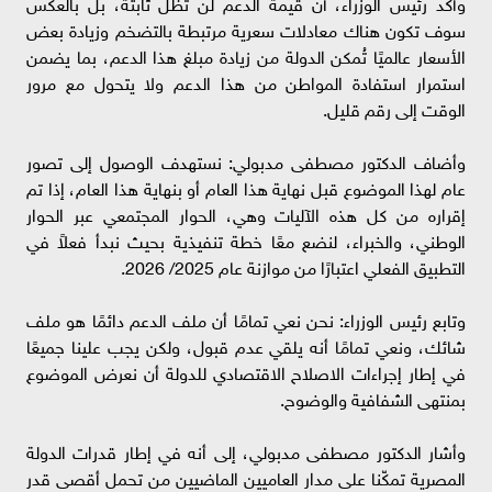
وأكد رئيس الوزراء، أن قيمة الدعم لن تظل ثابتة، بل بالعكس
سوف تكون هناك معادلات سعرية مرتبطة بالتضخم وزيادة بعض
الأسعار عالميًا تُمكن الدولة من زيادة مبلغ هذا الدعم، بما يضمن
استمرار استفادة المواطن من هذا الدعم ولا يتحول مع مرور
الوقت إلى رقم قليل.
وأضاف الدكتور مصطفى مدبولي: نستهدف الوصول إلى تصور
عام لهذا الموضوع قبل نهاية هذا العام أو بنهاية هذا العام، إذا تم
إقراره من كل هذه الآليات وهي، الحوار المجتمعي عبر الحوار
الوطني، والخبراء، لنضع معًا خطة تنفيذية بحيث نبدأ فعلاً في
التطبيق الفعلي اعتبارًا من موازنة عام 2025/ 2026.
وتابع رئيس الوزراء: نحن نعي تمامًا أن ملف الدعم دائمًا هو ملف
شائك، ونعي تمامًا أنه يلقي عدم قبول، ولكن يجب علينا جميعًا
في إطار إجراءات الاصلاح الاقتصادي للدولة أن نعرض الموضوع
بمنتهى الشفافية والوضوح.
وأشار الدكتور مصطفى مدبولي، إلى أنه في إطار قدرات الدولة
المصرية تمكّنا على مدار العاميين الماضيين من تحمل أقصى قدر