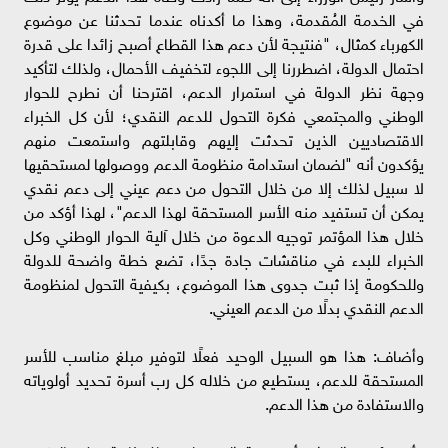
في الخدمة المُقدمة، وهذا ما أكدناه عندما تحدثنا عن موضوع
الكهرباء كمثال، "فنتيجة لأن دعم هذا القطاع أصبح زائدا على قدرة
احتمال الدولة، اضطررنا إلى اللجوء لتخفيف الأحمال، ولذلك لتأكيد
وجهة نظر الدولة في استمرار الدعم، اقترحنا أن نطرح للحوار
الوطني والمجتمعي فكرة التحول للدعم النقدي؛ لأن كل الخبراء
الاقتصاديين الذين تحدثت إليهم وقابلتهم واستمعت منهم
يؤكدون أنه "لضمان استدامة منظومة الدعم ووصولها لمستحقيها
لا سبيل لذلك إلا من خلال التحول من دعم عيني إلى دعم نقدي
يمكن أن تستفيد منه الأسر المستحقة لهذا الدعم"، لهذا أؤكد من
خلال هذا المؤتمر توجيه الدعوة من خلال آلية الحوار الوطني وكل
الخبراء للبدء في مناقشات جادة جدًا، تضع خطة واضحة للدولة
وللحكومة إذا ثبت جدوى هذا الموضوع، بكيفية التحول لمنظومة
الدعم النقدي بدلًا من الدعم العيني.
وأضاف: هذا هو السبيل الوحيد فعلًا لتوفير مبلغ مناسب للأسر
المستحقة للدعم، يستطيع من خلاله كل رب أسرة تحديد أولوياته
والاستفادة من هذا الدعم.