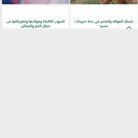
خسائر الفواكه والخضر في ذمة «مبيدات
الحبوب الكاملة وفوائدها وتطبيقاتها فى
مصر»
مجال الخبز والعجائن
⇡
«بيطري سوهاج» يطلق ندوة إرشادية
زراعة «المريمية» في شمال سيناء.. جولة
بالسلاموني للتوعية بالأمراض المشتركة
ميدانية تكشف أسرار الإنتاج وجودة
وطرق الوقاية
المحصول
الفيس بوك