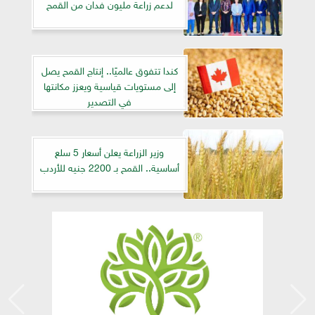
لدعم زراعة مليون فدان من القمح
كندا تتفوق عالميًا.. إنتاج القمح يصل
إلى مستويات قياسية ويعزز مكانتها
في التصدير
وزير الزراعة يعلن أسعار 5 سلع
أساسية.. القمح بـ 2200 جنيه للأردب