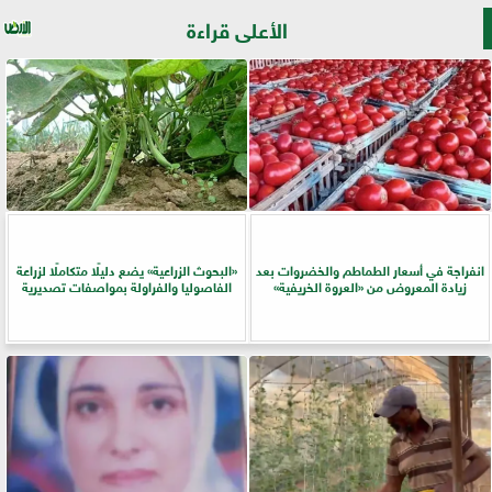
الأعلى قراءة
انفراجة في أسعار الطماطم والخضروات بعد
​«البحوث الزراعية» يضع دليلًا متكاملًا لزراعة
زيادة المعروض من «العروة الخريفية»
الفاصوليا والفراولة بمواصفات تصديرية