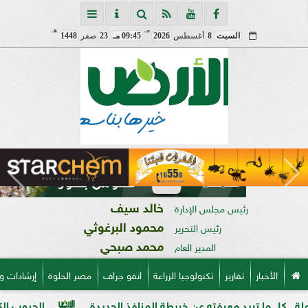
مـ
هـ
السبت
8
أغسطس
2026
09:45 مـ
23
صفر
1448
خالد سيف
رئيس مجلس الإدارة
محمود البرغوثي
رئيس التحرير
محمد صبحي
المدير العام
الأخبار
تقارير
تكنولوجيا الزراعة
انفو جراف
مصر الحلوة
إرشادات و
يد معرفته عن خريطة المنافذ الجديدة
الحبوب الكاملة وفوائدها