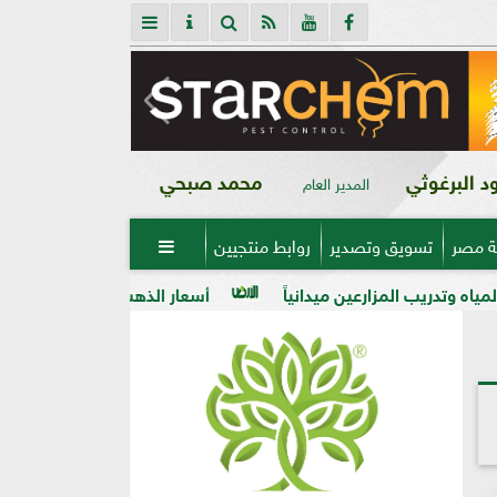
 البرغوثي
محمد صبحي
المدير العام
ة مصر
تسويق وتصدير
روابط منتجيين

ن ميدانياً
أسعار الذهب في مصر فى بداية تعاملات اليوم الأربعاء 5 - 8