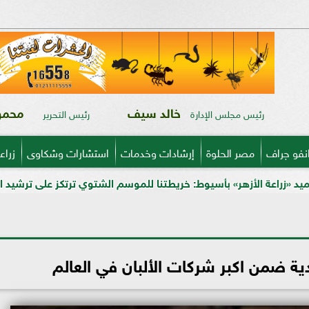
خالد سيف
محمود
رئيس مجلس الإدارة
رئيس التحرير
نفو جراف
مصر الحلوة
إرشادات وخدمات
استشارات وشكاوى
زراع
بأسيوط: خريطتنا للموسم الشتوي ترتكز على ترشيد المياه وتدريب المزارعي
ة ضمن اكبر شركات الألبان في العالم