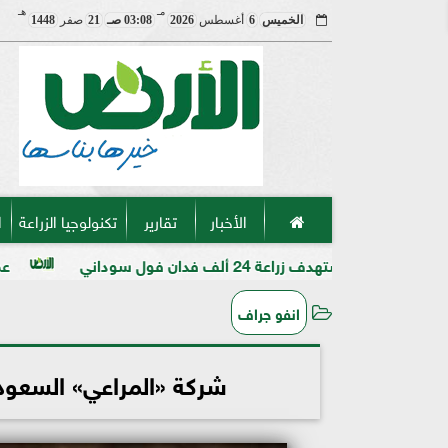
مـ
هـ
الخميس
6
أغسطس
2026
03:08 صـ
21
صفر
1448
الأخبار
تقارير
تكنولوجيا الزراعة
ا
فدان فول سوداني
عميد «زراعة الأزهر» 
انفو جراف
شركة «المراعي» السعودي