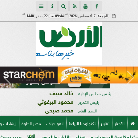
مـ
هـ
الجمعة
7
أغسطس
2026
09:44 صـ
22
صفر
1448
خالد سيف
رئيس مجلس الإدارة
محمود البرغوثي
رئيس التحرير
محمد صبحي
المدير العام
الأخبار
تقارير
تكنولوجيا الزراعة
انفو جراف
مصر الحلوة
إرشادات و
وفيلم في قطاعي الألبان واللحوم
مدير بحوث أمراض النباتات