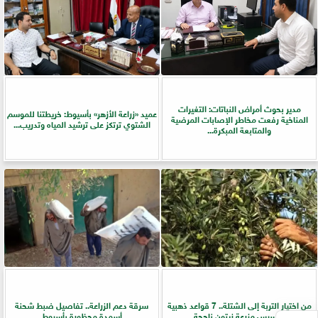
مدير بحوث أمراض النباتات: التغيرات
عميد «زراعة الأزهر» بأسيوط: خريطتنا للموسم
المناخية رفعت مخاطر الإصابات المرضية
الشتوي ترتكز على ترشيد المياه وتدريب...
والمتابعة المبكرة...
من اختيار التربة إلى الشتلة.. 7 قواعد ذهبية
سرقة دعم الزراعة.. تفاصيل ضبط شحنة
لتأسيس مزرعة زيتون ناجحة
أسمدة محظورة بأسيوط