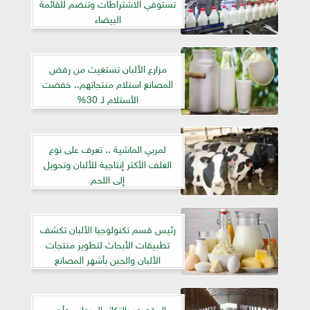
تستوفي الاشتراطات وتنضم للقائمة
البيضاء
مزارع الألبان تستغيث من رفض
المصانع استلام منتجاتهم.. خفضت
الأستلام لـ 30%
لمربي الماشية .. تعرف على نوع
العلف الأكثر إنتاجية للألبان وتحويل
إلى اللحم
رئيس قسم تكنولوجيا الألبان تكشف
تطبيقات الأبحاث لتطوير منتجات
الألبان والجبن بأشهر المصانع
المقصود بالتكاثر الحيواني وأهم