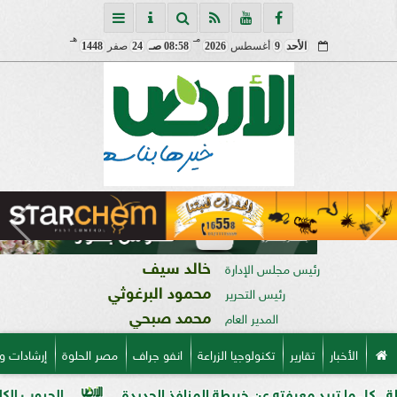
مـ
هـ
الأحد
9
أغسطس
2026
08:58 صـ
24
صفر
1448
خالد سيف
رئيس مجلس الإدارة
محمود البرغوثي
رئيس التحرير
محمد صبحي
المدير العام
الأخبار
تقارير
تكنولوجيا الزراعة
انفو جراف
مصر الحلوة
إرشادات و
يد معرفته عن خريطة المنافذ الجديدة
الحبوب الكاملة وفوائدها