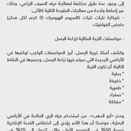
إلى وجود عدة طرق مختلفة لمعالجة مياه الصرف الزراعي، وذلك
عبر إضافة واحدة من معالجات الملوحة التالية كالآتى:
- شيكارة نترات نترات كالسيوم الهيوميك (2 كجم لكل فدان)
حامض الفولفيك.
- مواصفات التربة المثالية لزراعة البصل
وكشف أستاذ تربية البصل، أبرز المواصفات الواجب توافرها في
الأراضي الجديدة التي سيتم فيها زراعة البصل، وحصرها في النقاط
التالية: أن تكون التربة
‏* رملية
‏* خفيفة
* ‏طميية
* ‏صفراء
* ‏مفككة
وحذر «أبو الدهب»، من استخدام مياه الري المالحة في الأراضي
الرملية، موضحًا أن هذا الأمر يؤدي إلى انخفاض القدرة الإنتاجية
بنسبة 50% في الموسم الأول، والتى تتحول إلى 25% في