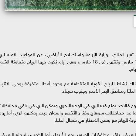
 المناخ، بوزارة الزراعة واستصلاح الأراضي، عن المواعيد الآمنه لري
محصول القمح خلال أيام الحسوم التي تبدأ في 10 مارس وتنتهي في 18 مارس، وهي أيام تكون فيها الرياح متفاوتة الشد
اك نشاط للرياح القوية المتقطعة مع وجود أمطار متفرقة يومي الاثنين
الدلتا ومناطق البحر الأحمر وجنوب سيناء.
سبوع فالاحد يمنع فيه الري في الوجه البحري ويمكن الري في باقي محافظات
يما عدا محافظات سوهاج وقنا والأقصر واسوان حيث يمكنهم الري، أما يوم
وية للرياح مع بعض الامطار في شمال الدلتا.
الري في باقي محافظات الصعيد يوم الأربعاء، أما الخميس فيمنع الري في