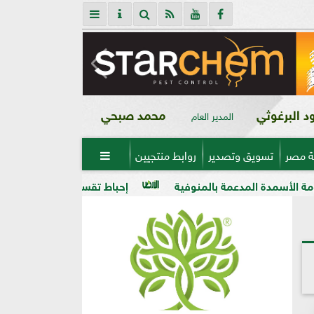
 البرغوثي
محمد صبحي
المدير العام
ة مصر
تسويق وتصدير
روابط منتجيين

ة بالمنوفية
إحباط تقسيم قطعة أرض على مساحة 2000 متر بالمراغة قبل تنفيذ المخالفة