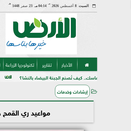
مـ
هـ
السبت
8
أغسطس
2026
04:14 مـ
23
صفر
1448
الأخبار
تقارير
تكنولوجيا الزراعة
ا
تماسك.. كيف تُصنع الجبنة البيضاء بالنشا؟
حرب على السوق ا
إرشادات وخدمات
مواعيد ري القمح خ