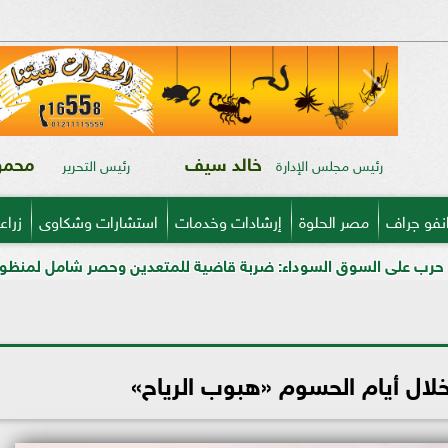
خالد سيف
محمود
رئيس مجلس الإدارة
رئيس التحرير
نفو جراف
مصر الحلوة
إرشادات وخدمات
استشارات وشكاوى
زراع
لسوداء: ضربة قاضية للمتعدين وحصر شامل لمنظومة الأسمدة المدعم
لال أيام الحسوم «هبوب الرياح»