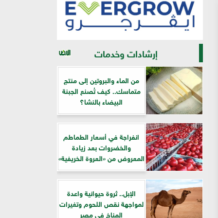
إرشادات وخدمات
من الماء والبروتين إلى منتج
متماسك.. كيف تُصنع الجبنة
البيضاء بالنشا؟
انفراجة في أسعار الطماطم
والخضروات بعد زيادة
المعروض من «العروة الخريفية»
الإبل.. ثروة حيوانية واعدة
لمواجهة نقص اللحوم وتغيرات
المناخ في مصر