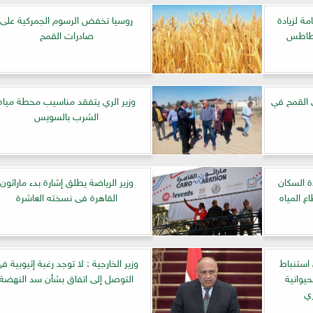
ة لزيادة
روسيا تخفض الرسوم الجمركية على
لبطاطس
صادرات القمح
ي القمح في
وزير الري يتفقد مناسيب محطة مياه
الشرب بالسويس
دة السكان
وزير الرياضة يطلق إشارة بدء ماراثون
ع المياه
القاهرة فى نسخته العاشرة
استنباط
وزير الخارجية : لا توجد رغبة إثيوبية ف
حيوانية
التوصل إلى اتفاق بشأن سد النهضة
ي