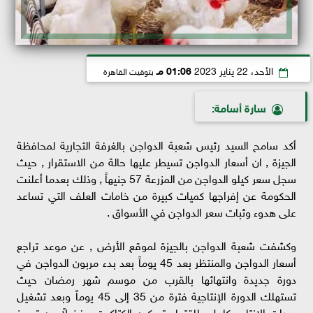
الأحد، 22 يناير 2023
01:06 مـ
بتوقيت القاهرة
سارة أسامة:
أكد سامح السيد رئيس شعبة الدواجن بالغرفة التجارية لمحافظة
الجيزة , ان أسعار الدواجن تسيطر عليها حالة من الاستقرار , حيث
سجل سعر كيلو الدواجن من المزرعة 57 جنيهاً , وذلك بعدما أعلنت
الحكومة عن إفراجها كميات كبيرة من خامات العلف التي تساعد
على هدوء وثبات سعر الدواجن في الأسواق .
وكشفت شعبة الدواجن بالجيزة لموقع الأرض , عن موعد تراجع
أسعار الدواجن والمنتظر بعد 45 يوماً بعد بدء مربون الدواجن في
دورة جديدة وانتهائها بالقرب من موسم شهر رمضان حيث
تستهلك الدورة الإنتاجية فترة من 35 إلى 45 يوماً وبعد تشغيل
دورات الإنتاج بكامل طاقتها وتسكين الكتاكيت , فضلاً عن تجهيز