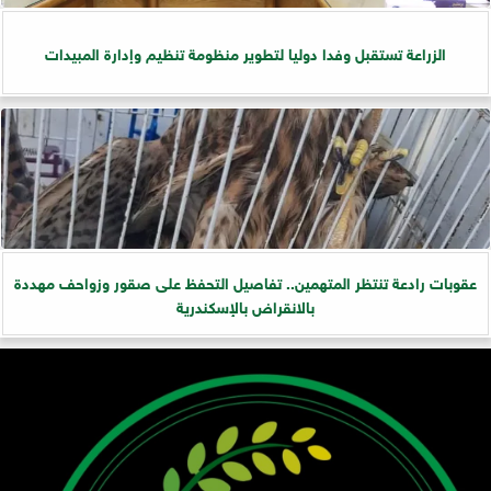
الزراعة تستقبل وفدا دوليا لتطوير منظومة تنظيم وإدارة المبيدات
عقوبات رادعة تنتظر المتهمين.. تفاصيل التحفظ على صقور وزواحف مهددة
بالانقراض بالإسكندرية