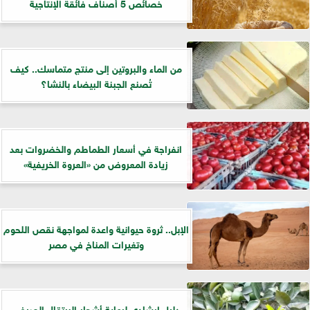
خصائص 5 أصناف فائقة الإنتاجية
من الماء والبروتين إلى منتج متماسك.. كيف
تُصنع الجبنة البيضاء بالنشا؟
انفراجة في أسعار الطماطم والخضروات بعد
زيادة المعروض من «العروة الخريفية»
الإبل.. ثروة حيوانية واعدة لمواجهة نقص اللحوم
وتغيرات المناخ في مصر
دليل إرشادي لرعاية أشجار البرتقال الصيفي