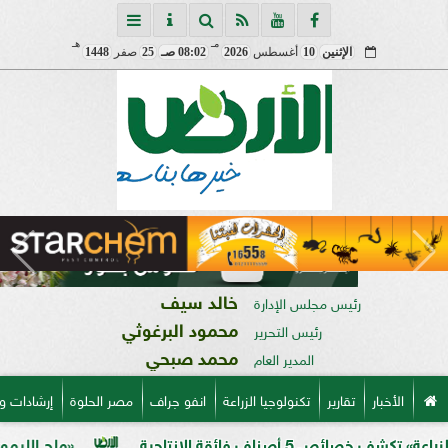
مـ
هـ
الإثنين
10
أغسطس
2026
08:02 صـ
25
صفر
1448
خالد سيف
رئيس مجلس الإدارة
محمود البرغوثي
رئيس التحرير
محمد صبحي
المدير العام
الأخبار
تقارير
تكنولوجيا الزراعة
انفو جراف
مصر الحلوة
إرشادات و
قة الإنتاجية
«ملح الليمون».. خبير زر