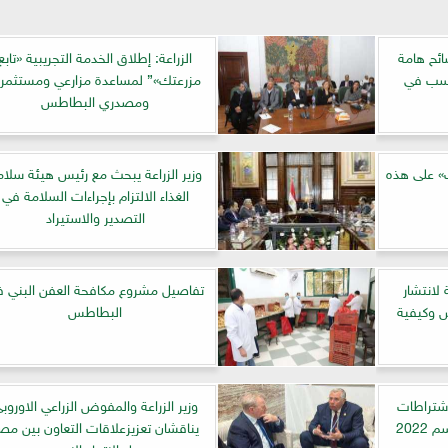
ائح هامة
الزراعة: إطلاق الخدمة التجريبية «تابع
اسب في
مزرعتك»” لمساعدة مزارعي ومستثمر
ومصدري البطاطس
ك» على هذه
وزير الزراعة يبحث مع رئيس هيئة سلام
الغذاء الالتزام بإجراءات السلامة في
التصدير والاستيراد
لانتشار
تفاصيل مشروع مكافحة العفن البني 
س وكيفية
البطاطس
اشتراطات
وزير الزراعة والمفوض الزراعي الاوروب
تصدير محصول البرتقال لموسم 2022
يناقشان تعزيزعلاقات التعاون بين مص
ودول الاتحاد الاوروبي