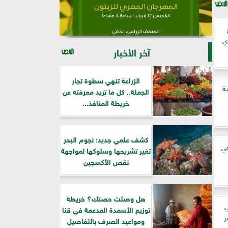
ي
آخر الأخبار
الزراعة تنهي سطوة تجار
ة
الجملة.. كل ما تريد معرفته عن
خريطة المنافذ...
كشف علمي جديد: نجوم البحر
في
تغير تشريحها وسلوكها لمواجهة
نقص الأكسجين
هل وصلت حصتك؟ خريطة
ي
توزيع الأسمدة المدعمة في قنا
ر
ومواعيد الصرف بالتفاصيل