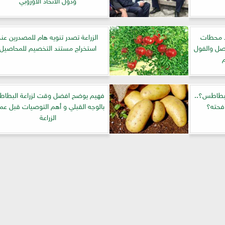
اد محطات
الزراعة تصدر تنويه هام للمصدرين عند
صل والفول
استخراج مستند التخصيم للمحاصيل
لبطاطس؟..
فهيم يوضح افضل وقت لزراعة البطا
فحته؟
بالوجه القبلي و أهم التوصيات قبل عمل
الزراعة