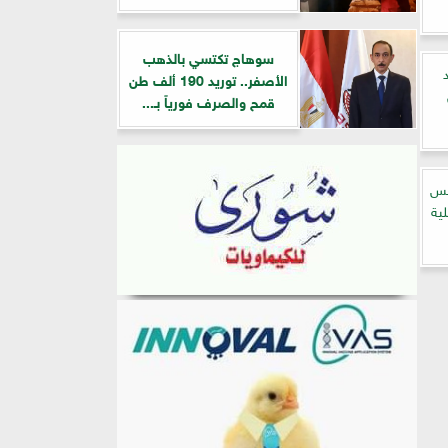
سوهاج تكتسي بالذهب
الأصفر.. توريد 190 ألف طن
قمح والصرف فورياً بـ...
طس
ية