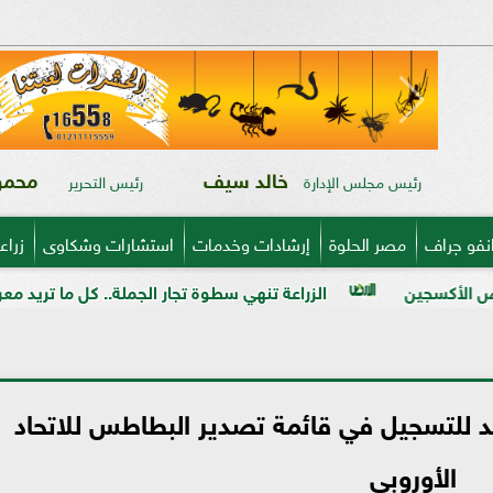
خالد سيف
محمود
رئيس مجلس الإدارة
رئيس التحرير
نفو جراف
مصر الحلوة
إرشادات وخدمات
استشارات وشكاوى
زراع
الزراعة تنهي سطوة تجار الجملة.. كل ما تريد معرفته عن خريطة المن
عد للتسجيل في قائمة تصدير البطاطس للاتحاد
الأوروبي