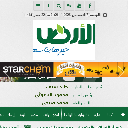
مـ
هـ
الجمعة
7
أغسطس
2026
01:21 مـ
22
صفر
1448
خالد سيف
رئيس مجلس الإدارة
محمود البرغوثي
رئيس التحرير
محمد صبحي
المدير العام
الأخبار
تقارير
تكنولوجيا الزراعة
انفو جراف
مصر الحلوة
إرشادات و
فواكه والخضر في ذمة «مبيدات مصر»
أسباب فشل تحجيم الخ