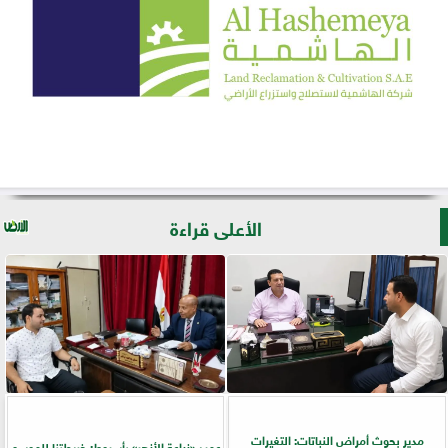
الأعلى قراءة
مدير بحوث أمراض النباتات: التغيرات
عميد «زراعة الأزهر» بأسيوط: خريطتنا للموسم