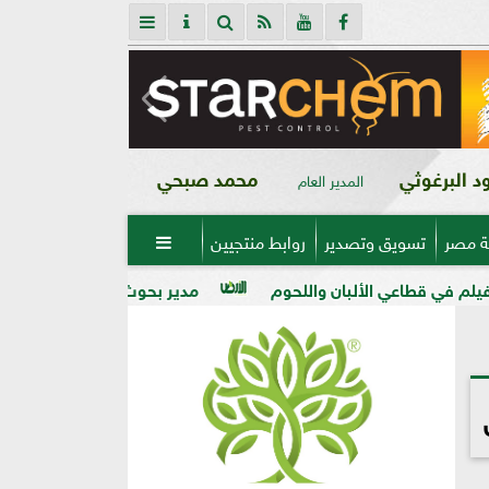
 البرغوثي
محمد صبحي
المدير العام
ة مصر
تسويق وتصدير
روابط منتجيين

لألبان واللحوم
مدير بحوث أمراض النباتات: التغيرات المناخ