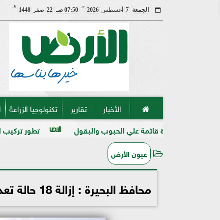
مـ
هـ
الجمعة
7
أغسطس
2026
07:50 صـ
22
صفر
1448
الأخبار
تقارير
تكنولوجيا الزراعة
ا
تكرة قائمة علي الحبوب والبقول
تطور تركيب المنظفات والمط
عيون الأرض
محافظ البحيرة : إزالة 18 حالة تعد على الاراضى الزراعية ولن نتهاون مع المخالفين