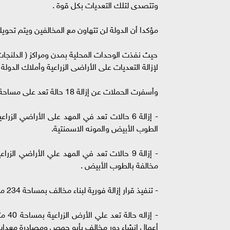
وتتصدى لتلك التعديات بكل قوة .
مؤكدا أن الدولة لن تتهاون مع المخالفين ويتم تحويلهم
حيث نفذت الوحدات المحلية بمدن ومراكز ( الدلنجات -
لإزالة التعديات على الأراضى الزراعية وأملاك الدولة 
وأسفرت الحملات عن إزالة 18 حالة تعد على مساحة 1450 م٢ عبارة عن الآتي:-
الطوب الأبيض والمونه الاسمنتية.
مخالفة بالطوب الأبيض .
- تنفيذ قرار إزالة فورية لبناء مخالف بمساحة 234 مترا بنطاق الوحدة المحلية لقرية النبيرة بإيتاى البارود.
- إز
أعمال إنشاء دور مخالف بأبو حمص ومصادرة معدات ا