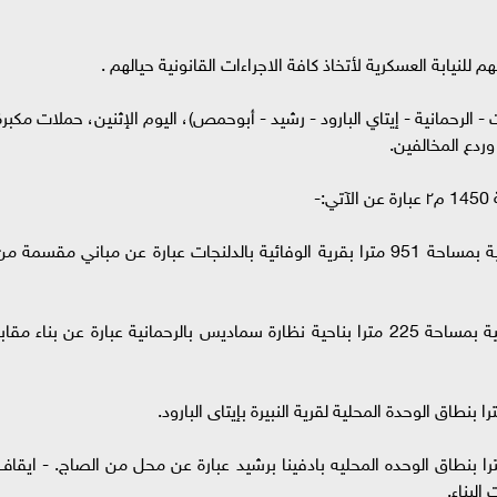
 للنيابة العسكرية لأتخاذ كافة الاجراءات القانونية حيالهم .
 الرحمانية - إيتاي البارود - رشيد - أبوحمص)، اليوم الإثنين، حملات مكبرة
وردع المخالفين.
- إزالة 6 حالات تعد في المهد على الأراضي الزراعية بمساحة 951 مترا بقرية الوفائية بالدلنجات عبارة عن مباني مقسمة م
- إزالة 9 حالات تعد في المهد علي الأراضي الزراعية بمساحة 225 مترا بناحية نظارة سماديس بالرحمانية عبارة عن بناء مقاب
اله حالة تعد علي الأرض الزراعية بمساحة 40 مترا بنطاق الوحده المحليه بادفينا برشيد عبارة عن محل من الصاج. - ايقا
لبناء.