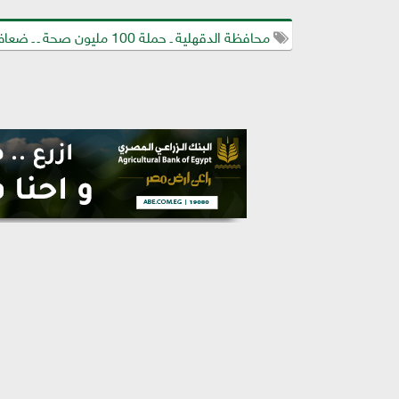
محافظة الدقهلية ـ حملة 100 مليون صحة ـ ـ ضعاف السمح