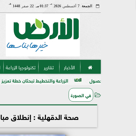
مـ
هـ
الجمعة
7
أغسطس
2026
01:37 مـ
22
صفر
1448
الأخبار
تقارير
تكنولوجيا الزراعة
ا
محصول
الزراعة والتخطيط تبحثان خطة تعزيز الأمن الغذائي وتوس
في الصورة
صحة الدقهلية : إنطلاق مبادرة 100 مليون صحة لضعاف السم