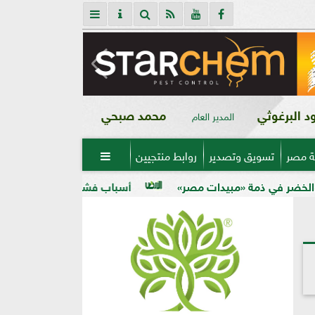
 البرغوثي
محمد صبحي
المدير العام
ة مصر
تسويق وتصدير
روابط منتجيين

بيدات مصر»
أسباب فشل تحجيم الخوخ في الأرض الكلسية