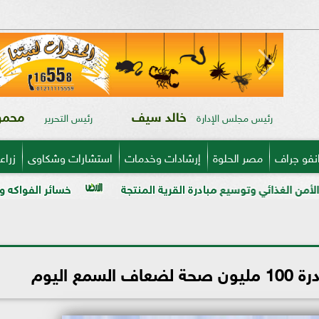
خالد سيف
محمود
رئيس مجلس الإدارة
رئيس التحرير
نفو جراف
مصر الحلوة
إرشادات وخدمات
استشارات وشكاوى
زراع
يع مبادرة القرية المنتجة
خسائر الفواكه والخضر في ذمة «م
ع اليوم