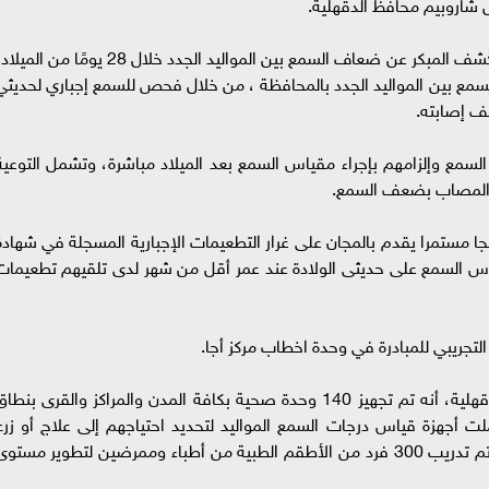
 شاروبيم محافظ الدقهلية.
حيث بدأت عيادات فحص السمع اليوم الخميس بالكشف المبكر عن ضعاف السمع بين المواليد الجدد خلال 28 يومًا من الم
ع بين المواليد الجدد بالمحافظة ، من خلال فحص للسمع إجباري لحديثي
شف إصابته.
السمع وإلزامهم بإجراء مقياس السمع بعد الميلاد مباشرة، وتشمل التوعية
فل المصاب بضعف السمع.
ا مستمرا يقدم بالمجان على غرار التطعيمات الإجبارية المسجلة في شهادة
اس السمع على حديثى الولادة عند عمر أقل من شهر لدى تلقيهم تطعيمات
تجريبي للمبادرة في وحدة اخطاب مركز أجا.
وأوضح الدكتور سعد مكي وكيل وزارة الصحة بالدقهلية، أنه تم تجهيز 140 وحدة صحية بكافة المدن والمراكز والقرى بنط
لت أجهزة قياس درجات السمع المواليد لتحديد احتياجهم إلى علاج أو زرع
قوقعة فى السن المناسب من عدمه، مضيفا أنه تم تدريب 300 فرد من الأطقم الطبية من أطباء وممرضين لتطوير مستو