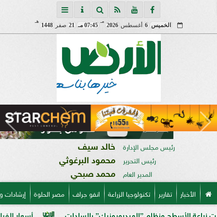
مـ
هـ
الخميس
6
أغسطس
2026
07:45 مـ
21
صفر
1448
خالد سيف
رئيس مجلس الإدارة
محمود البرغوثي
رئيس التحرير
محمد صبحي
المدير العام
الأخبار
تقارير
تكنولوجيا الزراعة
انفو جراف
مصر الحلوة
إرشادات و
أسطح ونظام ”الهيدروبونيك” بالسادات
أسعار الفراخ البيضاء في م