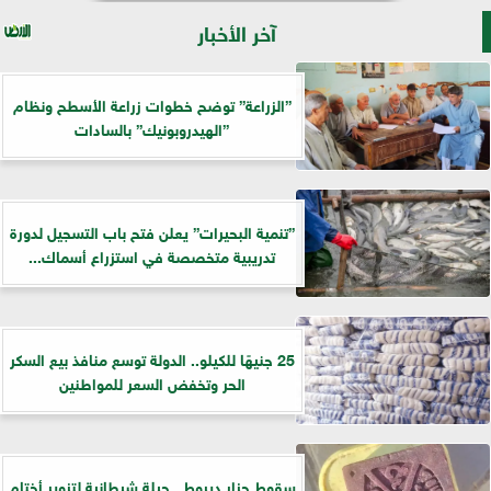
آخر الأخبار
”الزراعة” توضح خطوات زراعة الأسطح ونظام
”الهيدروبونيك” بالسادات
”تنمية البحيرات” يعلن فتح باب التسجيل لدورة
تدريبية متخصصة في استزراع أسماك...
25 جنيهًا للكيلو.. الدولة توسع منافذ بيع السكر
الحر وتخفض السعر للمواطنين
سقوط جزار ديروط.. حيلة شيطانية لتزوير أختام