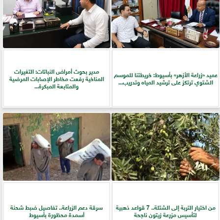
مدير بحوث أمراض النباتات: التغيرات
عميد «زراعة الأزهر» بأسيوط: خريطتنا للموسم
المناخية رفعت مخاطر الإصابات المرضية
الشتوي ترتكز على ترشيد المياه وتدريب...
والمتابعة المبكرة...
من اختيار التربة إلى الشتلة.. 7 قواعد ذهبية
سرقة دعم الزراعة.. تفاصيل ضبط شحنة
لتأسيس مزرعة زيتون ناجحة
أسمدة محظورة بأسيوط