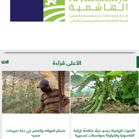
الأعلى قراءة
​«البحوث الزراعية» يضع دليلًا متكاملًا لزراعة
خسائر الفواكه والخضر في ذمة «مبيدات
الفاصوليا والفراولة بمواصفات تصديرية
مصر»