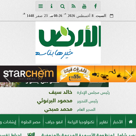
مـ
هـ
السبت
8
أغسطس
2026
08:26 مـ
23
صفر
1448
خالد سيف
رئيس مجلس الإدارة
محمود البرغوثي
رئيس التحرير
محمد صبحي
المدير العام
الأخبار
تقارير
تكنولوجيا الزراعة
انفو جراف
مصر الحلوة
إرشادات و
نظومة الأسمدة المدعمة بالمنوفية
إحباط تقسيم قطعة أرض على مساحة 2000 متر 