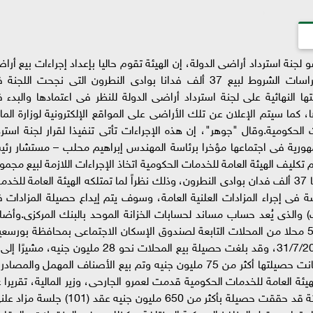
نة استرداد أراضى الدولة، إن الهيئة تقوم حاليا بإعداد إجراءات بيع أرا
الدولة التى تم استردادها حيث يجرى حاليًا إعداد كراسات الشروط لبيع 37 ألف فدانا بوادى النطرون التى نجحت الل
 النهائية على لجنة استرداد أراضى الدولة للنظر فى اعتمادها والبدء 
 كما سيتم الإعلان عن تلك الأراضى على المواقع الإلكترونية لوزارة المال
 الحكومية.وقال "جوهر"، إن هذه الإجراءات تأتى تنفيذا لقرار لجنة استرد
مهورية فى اجتماعها مؤخرا برئاسة المهندس إبراهيم محلب – مستشار رئ
تكليف الهيئة العامة للخدمات الحكومية اتخاذ الإجراءات اللازمة لبيع مجمو
من أراضى الدولة التى قامت اللجنة باستردادها ومنها 37 ألف فدان بوادى النطرون، وذلك نظراً لما تمتلكه الهيئة العامة للخ
 فى إجراء المزادات العلنية العامة، وسوف يتم إيداع حصيلة المزادات 
والذى يُعد حساب مساند لحسابات الخزانة الموحد بالبنك المركزى.وأض
جوهر أن الهيئة قامت ببيع عدد 46 محلا من أصل 58 محلا من المحلات التابعة لصندوق الإسكان الاجتماعى بمحافظة بورس
وذلك خلال جلسة المزاد العلنى التى عقدتها يوم 31/7/2016، وقد بلغت حصيلة بيع المحلات نحو 28 مليون جنيه، م
شهر يوليو الماضى قد شهد عقد 10 مزادات علنية كانت حصيلتها أكثر من 75 مليون جنيه وتم بيع الأصناف المهمل والم
يئة العامة للخدمات الحكومية قدمت لعمرو الجارحى، وزير المالية، تقريرا 
نشاطها خلال العام المالى 2015/2016 أظهر أن الهيئة قد حققت حصيلة بأكثر من 650 مليون جنيه عقد (101