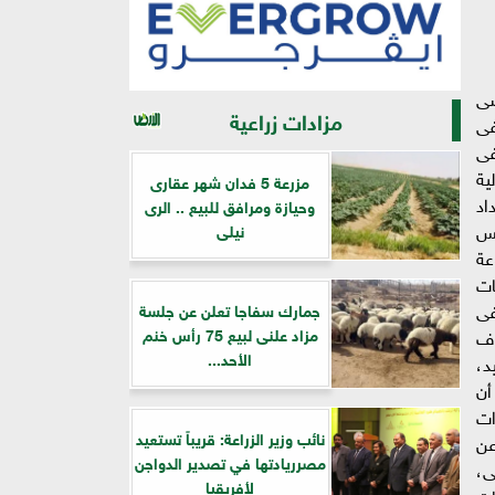
ضى
مزادات زراعية
جنة فى
فى
ية
مزرعة 5 فدان شهر عقارى
اد
وحيازة ومرافق للبيع .. الرى
يس
نيلى
عة
دمات
فى
جمارك سفاجا تعلن عن جلسة
مزاد علنى لبيع 75 رأس خنم
اف
الأحد...
عيد،
شيرًا إلى أن
صادرات
نائب وزير الزراعة: قريباً تستعيد
عن
مصرريادتها في تصدير الدواجن
) جلسة مزاد علنى،
لأفريقيا