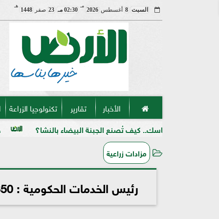
مـ
هـ
السبت
8
أغسطس
2026
02:30 مـ
23
صفر
1448
الأخبار
تقارير
تكنولوجيا الزراعة
ا
متماسك.. كيف تُصنع الجبنة البيضاء بالنشا؟
حرب على السوق 
مزادات زراعية
رئيس الخدمات الحكومية : 650 مليون جنيه حصيلة 101 مزاد نظمتها الهيئة