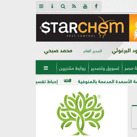
 البرغوثي
محمد صبحي
المدير العام
ة مصر
تسويق وتصدير
روابط منتجيين

مة بالمنوفية
إحباط تقسيم قطعة أرض على مساحة 2000 متر بالمراغة قبل تنفيذ المخالفة