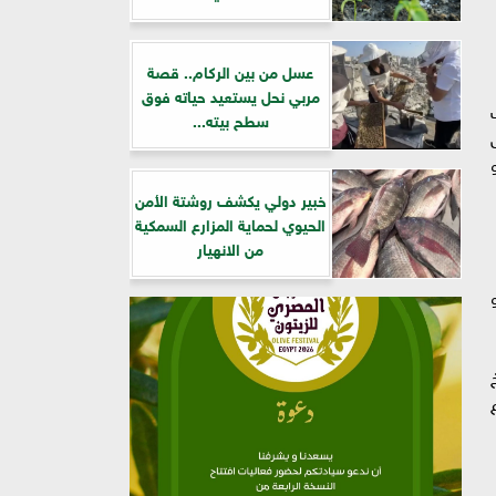
عسل من بين الركام.. قصة
مربي نحل يستعيد حياته فوق
ك
سطح بيته...
خبير دولي يكشف روشتة الأمن
الحيوي لحماية المزارع السمكية
من الانهيار
يلو
فراخ
ع