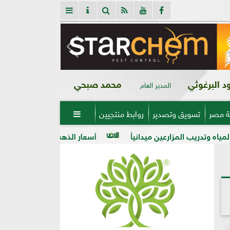
 البرغوثي
محمد صبحي
المدير العام
ة مصر
تسويق وتصدير
روابط منتجيين

عين ميدانياً
أسعار الذهب في مصر فى بداية تعاملات اليوم الأربعاء 5 -