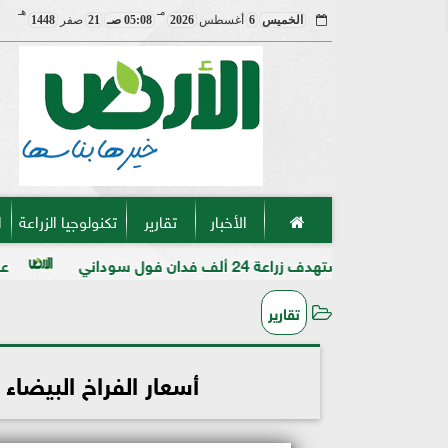
مـ
هـ
الخميس
6
أغسطس
2026
05:08 صـ
21
صفر
1448
الأخبار
تقارير
تكنولوجيا الزراعة
ا
لف فدان فول سوداني
عميد «زراعة الأزهر
تقارير
أسعار الفراخ البيضاء في مصر