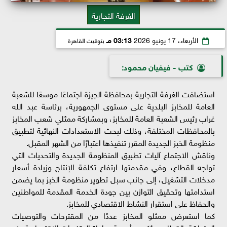
الغرفة التجارية
الأربعاء، 17 يونيو 2026
03:13 مـ
بتوقيت القاهرة
كتب - فيفيان محمود:
استضافت الغرفة التجارية بمحافظة الجيزة اجتماعًا موسعًا للشعبة
العامة للمخابز البلدية على مستوى الجمهورية، برئاسة عبد الله
غراب رئيس الشعبة العامة للمخابز، وبمشاركة ممثلي شعب المخابز
بالمحافظات المختلفة، وذلك لبحث الاستعدادات النهائية لتطبيق
منظومة الخبز الجديدة المقرر تنفيذها اعتبارًا من الشهر المقبل.
وناقش الاجتماع آليات تطبيق المنظومة الجديدة والتحديات التي
تواجه القطاع، وفي مقدمتها ارتفاع تكلفة الإنتاج وزيادة أسعار
مدخلات التشغيل، إلى جانب سبل تطوير منظومة الخبز بما يضمن
استدامتها وتحقيق التوازن بين جودة الخدمة المقدمة للمواطنين
والحفاظ على استقرار النشاط الاقتصادي للمخابز.
كما استعرض ممثلو المخابز عددًا من المقترحات والتوصيات
المتعلقة بالقطاع، مؤكدين أهمية مراعاة المتغيرات الاقتصادية عند