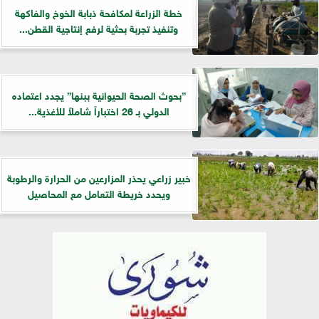
خطة الزراعة لمكافحة ذبابة الخوخ والفاكهة
وتنفيذ تجربة بحثية لرفع إنتاجية القطن...
”بحوث الصحة الحيوانية ببنها” يجدد اعتماده
الدولي بـ 26 اختباراً شاملاً للأغذية...
خبير زراعي يحذر المزارعين من الحرارة والرطوبة
ويحدد خريطة التعامل مع المحاصيل