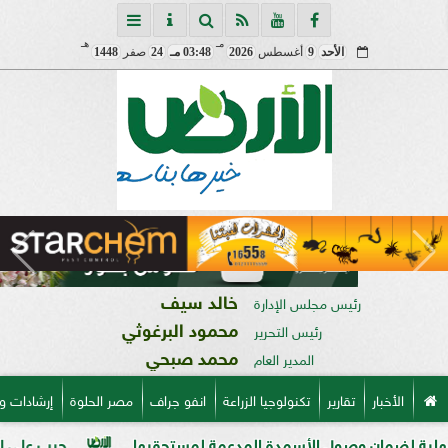
مـ
هـ
الأحد
9
أغسطس
2026
03:48 مـ
24
صفر
1448
خالد سيف
رئيس مجلس الإدارة
محمود البرغوثي
رئيس التحرير
محمد صبحي
المدير العام
الأخبار
تقارير
تكنولوجيا الزراعة
انفو جراف
مصر الحلوة
إرشادات و
ضمان وصول الأسمدة المدعمة لمستحقيها
حرب على السوق السود