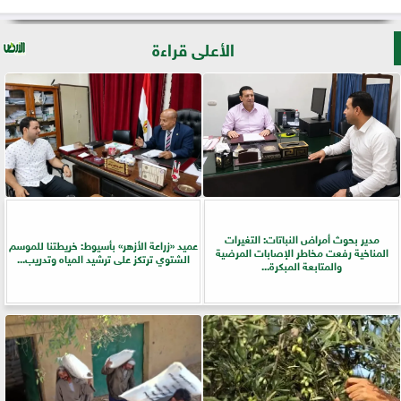
الأعلى قراءة
مدير بحوث أمراض النباتات: التغيرات
عميد «زراعة الأزهر» بأسيوط: خريطتنا للموسم
المناخية رفعت مخاطر الإصابات المرضية
الشتوي ترتكز على ترشيد المياه وتدريب...
والمتابعة المبكرة...