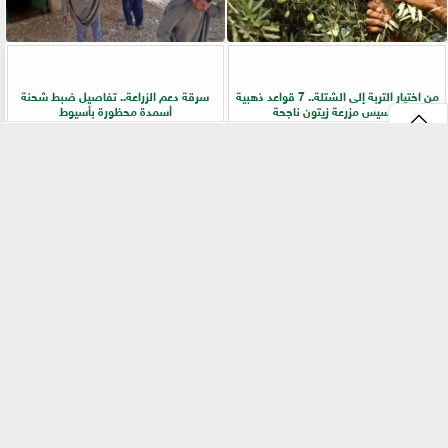
من اختيار التربة إلى الشتلة.. 7 قواعد ذهبية
سرقة دعم الزراعة.. تفاصيل ضبط شحنة
لتأسيس مزرعة زيتون ناجحة
أسمدة محظورة بأسيوط
⇡
التقنيات الخضراء المتقدمة لاستغلال
الفلاح أولًا.. جولات ميدانية لرفع كفاءة
الشرش بشكل مستدام في صناعة الألبان
الخدمات الزراعية بسوهاج