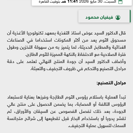
السبت، 30 مايو 2026
11:41 صـ
بتوقيت القاهرة
فيفيان محمود
قال الدكتور السيد عوض استاذ التغذية بمعهد تكنولوجيا الأغذية أن
مسحوق الثوم يعد من أكثر المكونات استخداما في الصناعات
الغذائية والمطابخ الحديثة، لما يتميز به من سهولة التخزين وطول
فترة الصلاحية مع الاحتفاظ بالنكهة المميزة للثوم الطازج.
وأضاف الدكتور السيد أن جودة المنتج النهائي تعتمد على دقة
مراحل التصنيع والتحكم في ظروف التجفيف والتعبئة.
مراحل التصنيع:
تبدأ العملية باستلام رؤوس الثوم الطازجة وفرزها بعناية لاستبعاد
الرؤوس التالفة أو المصابة، بما يضمن الحصول على منتج عالي
الجودة، بعد ذلك تفصل الفصوص عن السيقان والأوراق، ثم
تقشر يدويا أو باستخدام البخار قبل تقطيعها إلى شرائح متجانسة
السمك لتسهيل عملية التجفيف.