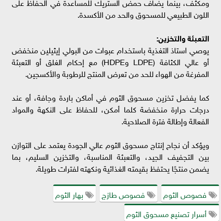
ومكثف، بينما يضاف حمض الستريك للمساعدة في الحفاظ على
اللون الطبيعي للمسحوق والحد من الأكسدة.
التعبئة والتخزين:
يوصي استاذ التغذية باستخدام عبوات من البولي إيثيلين منخفض
أو عالي الكثافة (LDPE وHDPE) مع إحكام الغلق أو التعبئة
المفرغة من الهواء للحد من تعرض المنتج للرطوبة والأكسجين.
كما يفضل تخزين مسحوق الثوم في أماكن باردة وجافة، أو عند
درجات حرارة منخفضة كلما أمكن، للحفاظ على النكهة والمواد
الفعالة وإطالة فترة الصلاحية.
ويؤكد أن نجاح إنتاج مسحوق الثوم عالي الجودة يعتمد على التوازن
بين التجفيف الجيد، والتعبئة المناسبة، والتخزين السليم، بما
يضمن منتجًا يحتفظ بقيمته الغذائية ونكهته لفترات طويلة.
فصوص الثوم
فصوص طازج
بهار الثوم
أسرار تصنيع مسحوق الثوم