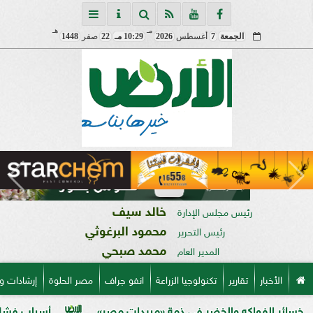
مـ
هـ
الجمعة
7
أغسطس
2026
10:29 مـ
22
صفر
1448
خالد سيف
رئيس مجلس الإدارة
محمود البرغوثي
رئيس التحرير
محمد صبحي
المدير العام
الأخبار
تقارير
تكنولوجيا الزراعة
انفو جراف
مصر الحلوة
إرشادات و
واكه والخضر في ذمة «مبيدات مصر»
أسباب فشل تحجيم الخو