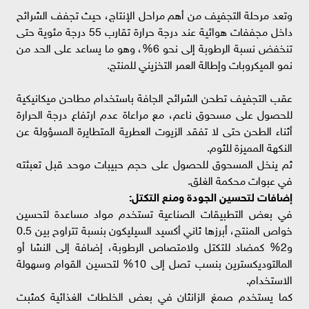
وتعد مرحلة التجفيف من أهم مراحل الإنتاج، حيث تجفف الشرائح
داخل مجففات هوائية عند درجة حرارة تقارب 55 درجة مئوية حتى
تنخفض نسبة الرطوبة إلى نحو 6%، وهو ما يساعد على الحد من
نمو الميكروبات وإطالة العمر التخزيني للمنتج.
عقب التجفيف تطحن الشرائح الجافة باستخدام مطاحن ميكانيكية
للحصول على مسحوق ناعم، مع مراعاة عدم ارتفاع درجة الحرارة
أثناء الطحن حتى لا تفقد الزيوت العطرية المتطايرة المسؤولة عن
النكهة المميزة للثوم.
ثم ينخل المسحوق للحصول على حجم حبيبات موحد قبل تعبئته
في عبوات محكمة الغلق.
إضافات لتحسين الجودة ومنع التكتل:
في بعض التطبيقات الصناعية تستخدم مواد مساعدة لتحسين
خواص المنتج، أبرزها ثاني أكسيد السيليكون بنسبة تتراوح بين 0.5
و2% كمضاد للتكتل ولامتصاص الرطوبة، إضافة إلى النشا أو
المالتوديكسترين بنسب تصل إلى 10% لتحسين القوام وسهولة
الاستخدام.
كما يستخدم صمغ الزانثان في بعض الخلطات الغذائية كمثبت