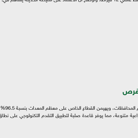
لفرص
تمتلك مصر 131 محطة ميكنة زراعية تغطي معظم المحافظات، ويهيمن القطاع الخاص على 
ن 133 ألف جرار، و311 ألف آلة زراعية متنوعة، مما يوفر قاعدة صلبة لتطبيق التقدم التكنولوجي على نطا