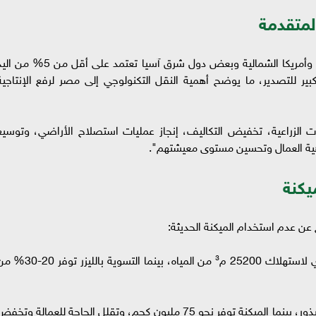
لمتقدمة
وأوضح الدكتور وربى أن الميكنة الزراعية في أوروبا وأمريكا الشمالية وبعض دول شرق آسيا تعتمد على أقل من 5
كبير للتصدير، ما يوضح أهمية النقل التكنولوجي إلى مصر لرفع الإنتاجية
ت الزراعية، تخفيض التكاليف، إنجاز عمليات استصلاح الأراضي، وتوسيع
 رفاهية العمال وتحسين مستوى معيشتهم".
يكنة
ج عن عدم استخدام الميكنة الحديثة:
زراعة الأرز: التسوية اليدوية غير المتقنة للفدان تؤدي لاستهلاك 25200 م³ من المياه، بينما التسوية بالليزر
زراعة القمح: تحتاج الطرق اليدوية 110 مليون كجم بذور، بينما الميكنة توفر نحو 75 مليون كجم، وتقلل الحاجة للعمالة وتخ