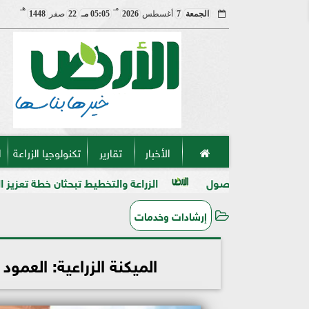
مـ
هـ
الجمعة
7
أغسطس
2026
05:05 مـ
22
صفر
1448
الأخبار
تقارير
تكنولوجيا الزراعة
ا
صول
الزراعة والتخطيط تبحثان خطة تعزيز الأمن الغذائي وتوسيع
إرشادات وخدمات
الميكنة الزراعية: العمود 