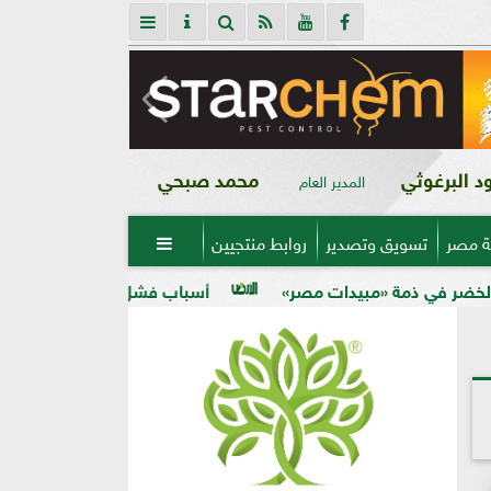
 البرغوثي
محمد صبحي
المدير العام
ة مصر
تسويق وتصدير
روابط منتجيين

دات مصر»
أسباب فشل تحجيم الخوخ في الأرض الكلسية