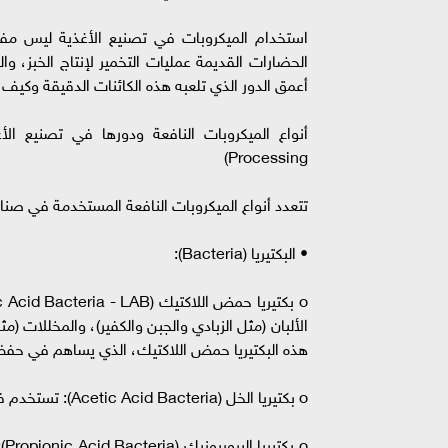
استخدام الميكروبات في تصنيع الأغذية ليس مفه
الحضارات القديمة عمليات التخمير لإنتاج الخبز، و
أعمق الدور الذي تلعبه هذه الكائنات الدقيقة وكيف يم
Processing)
تتعدد أنواع الميكروبات النافعة المستخدمة في صناع
• البكتيريا (Bacteria):
الألبان (مثل الزبادي والجبن والكفير)، والمخللات (م
هذه البكتيريا حمض اللاكتيك، الذي يساهم في حفظ 
o بكتيريا الخل (Acetic Acid Bacteria): تستخدم في إنتاج الخل عن طريق تحويل الكحول إلى حمض الخليك.