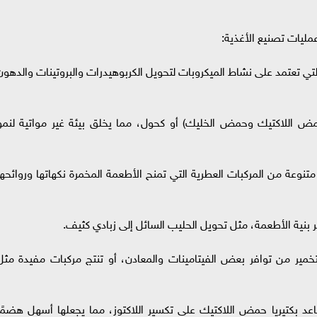
عمليات تصنيع الأغذية:
العملية الأساسية التي تعتمد على نشاط الميكروبات لتحويل الكربوهيدرات والبروتينات والدهو
ض اللاكتيك وحمض الخليك) أو كحول، مما يخلق بيئة غير مواتية لنمو
 متنوعة من المركبات العطرية التي تمنح الأطعمة المخمرة نكهاتها وروائحها
لتخمير من توافر بعض الفيتامينات والمعادن، أو تنتج مركبات مفيدة مثل
تساعد بكتيريا حمض اللاكتيك على تكسير اللاكتوز، مما يجعلها أسهل هضمًا