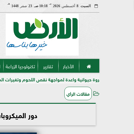
مـ
هـ
السبت
8
أغسطس
2026
10:18 صـ
23
صفر
1448
الأخبار
تقارير
تكنولوجيا الزراعة
ا
. ثروة حيوانية واعدة لمواجهة نقص اللحوم وتغيرات المناخ في مصر
مقالات الرأي
دور الميكروبا