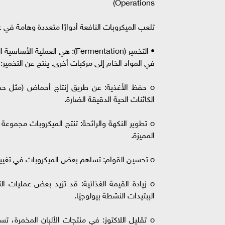
Operations)
تلعب الميكروبات النافعة أدوارًا متعددة وهامة في 
• التخمير (Fermentation): هي 
في المواد الخام إلى مركبات أخرى. ينتج عن التخمير:
o حفظ الأغذية: عن طريق إنتاج أحماض (مثل حم
الكائنات الحية الدقيقة الضارة.
o تطوير النكهة والرائحة: تنتج الميكروبات مجموعة
المميزة.
o تحسين القوام: تساهم بعض الميكروبات في تغيير بنية الأطعمة، مثل تحويل الحليب السائل إلى زبادي كثيف.
o زيادة القيمة الغذائية: قد تزيد بعض عمليات ا
الببتيدات النشطة بيولوجيًا.
o تقليل اللاكتوز: في منتجات الألبان المخمرة، 