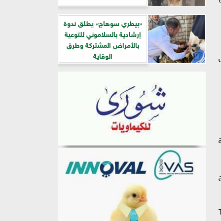
«بيطري سوهاج» يطلق ندوة
إرشادية بالسلاموني للتوعية
بالأمراض المشتركة وطرق
الوقاية
ل
Peni ضرورية
نتاج
T