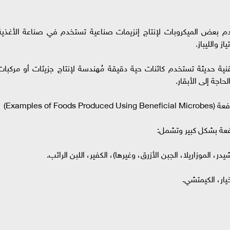
نزيمات (Enzyme Production): تستخدم بعض الميكروبات لإنتاج إنزيمات صناعية تستخدم في صناعة الأغذي
ز والليباز.
مير الدقيق (Precision Fermentation): تقنية حديثة تستخدم كائنات حية دقيقة مُهندسة لإنتاج جزيئات أو مركبا
حاجة إلى الأبقار.
Examples )
افعة بشكل كبير وتشمل:
يدر، الموزاريلا، الجبن الأزرق، وغيرها)، الكفير، اللبن الرائب.
ار، الكيمتشي.