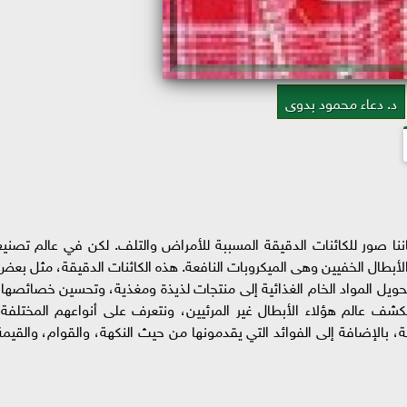
د. دعاء محمود بدوى
ننا صور للكائنات الدقيقة المسببة للأمراض والتلف. لكن في عالم تصنيع
لأبطال الخفيين وهى الميكروبات النافعة. هذه الكائنات الدقيقة، مثل بعض
 لتحويل المواد الخام الغذائية إلى منتجات لذيذة ومغذية، وتحسين خصائصها،
شف عالم هؤلاء الأبطال غير المرئيين، ونتعرف على أنواعهم المختلفة،
 بالإضافة إلى الفوائد التي يقدمونها من حيث النكهة، والقوام، والقيمة