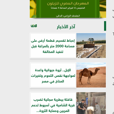
آخر الأخبار
T
إحباط تقسيم قطعة أرض على
مساحة 2000 متر بالمراغة قبل
تنفيذ المخالفة
الإبل.. ثروة حيوانية واعدة
لمواجهة نقص اللحوم وتغيرات
ت
المناخ في مصر
قافلة بيطرية مجانية تضرب
قرية الشامية في أسيوط لدعم
المربين وحماية الثروة...
o بكتيريا البروبيونيك (Propionic Acid Bacteria): تساهم في إنتاج فقاعات الغاز التي تعطي جبنة إيمانتال (Swiss cheese)