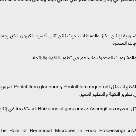
رة الخبز (Saccharomyces cerevisiae): ضرورية لإنتاج الخبز والمعجنات، حيث تنتج ثاني أكسيد الكربون الذي يجع
بات المخمرة.
o فطريات تستخدم في صناعة الجبن: بعض أنواع الفطريات مثل Penicillium roqueforti و cillium glaucum
 تطوير النكهة والمظهر المميز.
o فطريات تستخدم في تخمير الأطعمة الآسيوية: مثل Aspergillus oryzae و Rhizopus oligosporus المستخدمة في إ
دور الميكروبات النافعة في عمليات تصنيع الأغذية (he Role of Beneficial Microbes in Food Processing