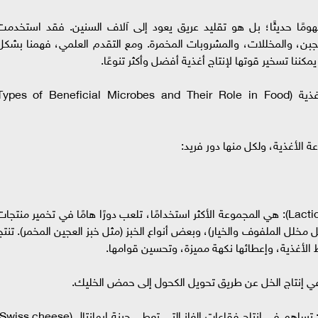
ومًا حديثًا؛ بل هو تقليد عريق يعود إلى آلاف السنين. فقد استخدمت
الجبن، والمخللات، والمشروبات المخمرة. ومع التقدم العلمي، فهمنا بشكل
كننا تسخير قوتها لإنتاج أغذية أفضل وأكثر تنوعًا.
أنواع الميكروبات النافعة ودورها في تصنيع الأغذية (ypes of Beneficial Microbes and Their Role in Food
ة الأغذية، ولكل منها دور فريد:
o بكتيريا حمض اللاكتيك (Lactic Acid Bacteria - LAB): هي المجموعة الأكثر استخدامًا، تلعب دورًا هامًا في تخمير منتجا
ثل مخلل الملفوف والخيار)، وبعض أنواع الخبز (مثل خبز العجين المخمر). تنتج
الأغذية، وإعطائها نكهة مميزة، وتحسين قوامها.