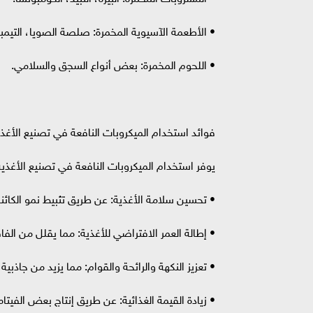
• الأطعمة الآسيوية المخمرة: صلصة الصويا، التيمبيه
• اللحوم المخمرة: بعض أنواع السجق والسلامي.
فوائد استخدام الميكروبات النافعة في تصنيع الأغذية (ts of Using Beneficial Microbes in Food Processing
يوفر استخدام الميكروبات النافعة في تصنيع الأغذية 
• تحسين سلامة الأغذية: عن طريق تثبيط نمو الكائنا
• إطالة العمر الافتراضي للأغذية: مما يقلل من الفاق
• تعزيز النكهة والرائحة والقوام: مما يزيد من جاذبية
• زيادة القيمة الغذائية: عن طريق إنتاج بعض الفيتام