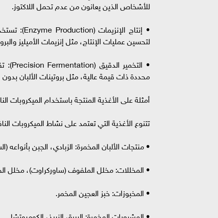
للأشخاص الذين يعانون من عدم تحمل اللاكتوز.
• إنتاج الإ
لتحسين عمليات الإنتاج، مثل إنزيمات الأميليز والبروتيا
• التخ
محددة ذات قيمة عالية، مثل بروتينات الألبان بدون ال
أمثلة على الأغذية المنتجة باستخدام الميكروبات النافعة (of Foods Produced Using Beneficial Microbes
تتنوع الأغذية التي تعتمد على نشاط الميكروبات الن
• منتجات الألبان المخمرة: الزبادي، الجبن بأنواعه (الش
• المخللات: مخلل الملفوف (ساوركراوت)، مخلل الخي
• المخبوزات: خبز العجين المخمر.
• المشروبات المخمرة: البيرة، النبيذ، الكومبوتشا.