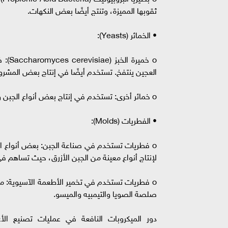
ثقوبها المميزة، وتنتج أيضًا بعض النكهات.
• الخمائر (Yeasts):
o خمي
العجين ينتفخ. تستخدم أيضًا في إنتاج بعض المشرو
o خمائر أخرى: تستخدم في إنتاج بعض أنواع الجبن والمشروبات المخمرة، وتساهم في تطوير النكهة والرائحة.
• الفطريات (Molds):
لإنتاج أنواع معينة من الجبن الأزرق، حيث تساهم في
صلصة الصويا والتيمبيه والميسو.