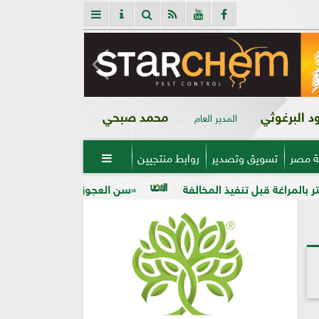
 البرغوثي
محمد صبحي
المدير العام
ة مصر
تسويق وتصدير
روابط منتجيين

«سن العجوز» في الذرة الشامية.. لماذا تظهر الح